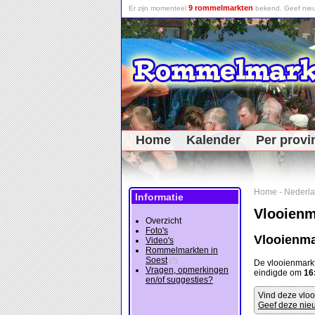
9 rommelmarkten
Er zijn momenteel
bekend. Geef nieu
Home
Kalender
Per provi
Home
-
Nederl
Informatie
Vlooienm
Overzicht
Foto's
Vlooienma
Video's
Rommelmarkten in
Soest
(7)
De vlooienmark
Vragen, opmerkingen
eindigde om
16
en/of suggesties?
Vind deze vloo
Geef deze nieu