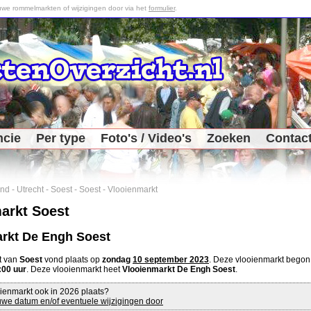
we rommelmarkten of wijzigingen door via het
formulier
.
ncie
Per type
Foto's / Video's
Zoeken
Contac
and
-
Utrecht
-
Soest
-
Soest
-
Vlooienmarkt
arkt Soest
rkt De Engh Soest
t van
Soest
vond plaats op
zondag
10 september 2023
. Deze vlooienmarkt bego
:00 uur
. Deze vlooienmarkt heet
Vlooienmarkt De Engh Soest
.
ienmarkt ook in 2026 plaats?
we datum en/of eventuele wijzigingen door