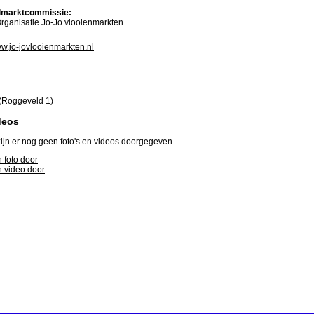
marktcommissie:
rganisatie Jo-Jo vlooienmarkten
ww.jo-jovlooienmarkten.nl
(Roggeveld 1)
deos
ijn er nog geen foto's en videos doorgegeven.
 foto door
 video door