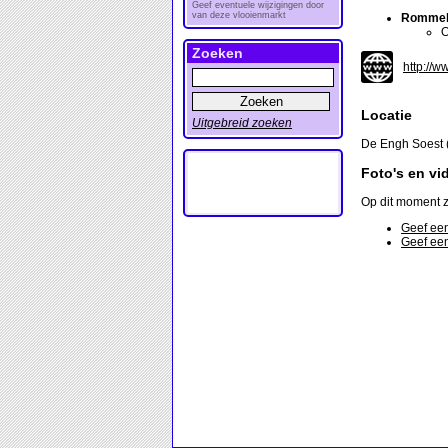
Geef eventuele wijzigingen door
van deze vlooienmarkt
Rommel
O
Zoeken
http://w
Locatie
Uitgebreid zoeken
De Engh Soest 
Foto's en vi
Op dit moment z
Geef een
Geef een