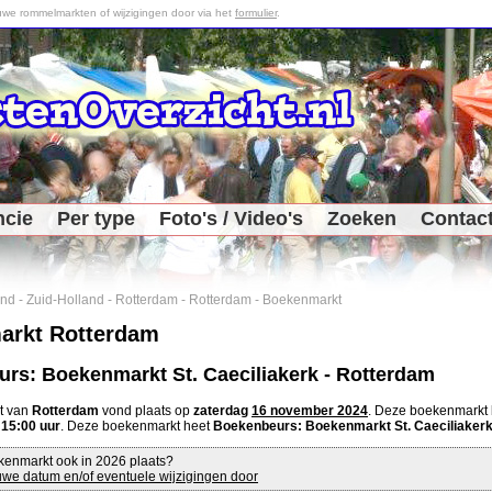
we rommelmarkten of wijzigingen door via het
formulier
.
ncie
Per type
Foto's / Video's
Zoeken
Contac
and
-
Zuid-Holland
-
Rotterdam
-
Rotterdam
-
Boekenmarkt
arkt Rotterdam
rs: Boekenmarkt St. Caeciliakerk - Rotterdam
t van
Rotterdam
vond plaats op
zaterdag
16 november 2024
. Deze boekenmark
m
15:00 uur
. Deze boekenmarkt heet
Boekenbeurs: Boekenmarkt St. Caeciliakerk
kenmarkt ook in 2026 plaats?
we datum en/of eventuele wijzigingen door