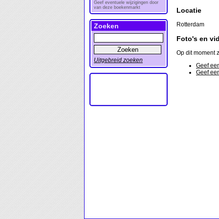
Geef eventuele wijzigingen door
van deze boekenmarkt
Locatie
Rotterdam
Zoeken
Foto's en vi
Op dit moment z
Uitgebreid zoeken
Geef een
Geef een