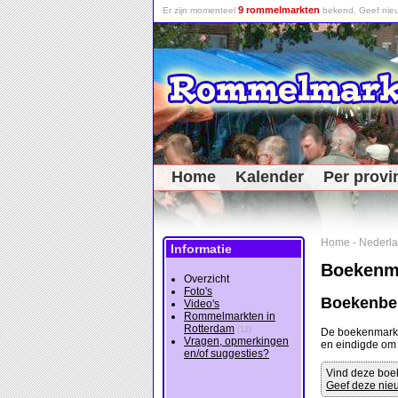
9 rommelmarkten
Er zijn momenteel
bekend. Geef nieu
Home
Kalender
Per provi
Home
-
Nederl
Informatie
Boekenm
Overzicht
Foto's
Boekenbeu
Video's
Rommelmarkten in
Rotterdam
(12)
De boekenmark
Vragen, opmerkingen
en eindigde o
en/of suggesties?
Vind deze boe
Geef deze nieu