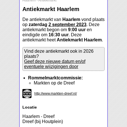
Haarlem
-
Antiekmarkt
Antiekmarkt Haarlem
De antiekmarkt van
Haarlem
vond plaats
op
zaterdag
2 september 2023
. Deze
antiekmarkt begon om
9:00 uur
en
eindigde om
16:30 uur
. Deze
antiekmarkt heet
Antiekmarkt Haarlem
.
Vind deze antiekmarkt ook in 2026
plaats?
Geef deze nieuwe datum en/of
eventuele wijzigingen door
Rommelmarktcommissie:
Markten op de Dreef
http://www.markten-dreef.nl/
Locatie
Haarlem - Dreef
Dreef (bij Houtplein)