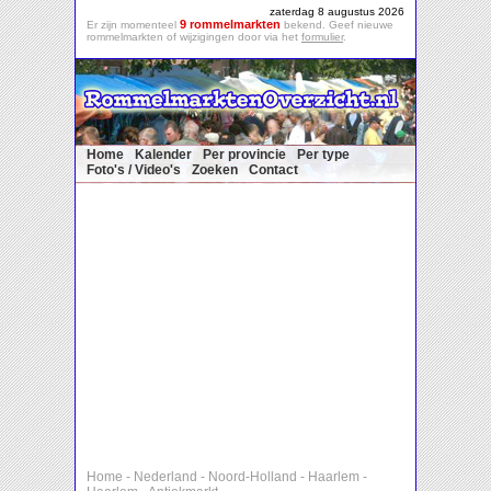
zaterdag 8 augustus 2026
9 rommelmarkten
Er zijn momenteel
bekend. Geef nieuwe
rommelmarkten of wijzigingen door via het
formulier
.
Home
Kalender
Per provincie
Per type
Foto's / Video's
Zoeken
Contact
Home
-
Nederland
-
Noord-Holland
-
Haarlem
-