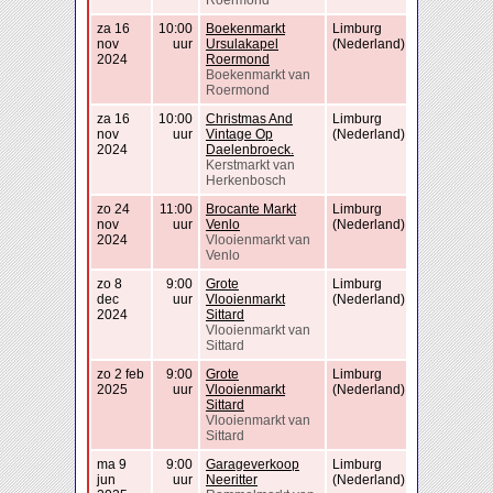
Roermond
za 16
10:00
Boekenmarkt
Limburg
nov
uur
Ursulakapel
(Nederland)
2024
Roermond
Boekenmarkt van
Roermond
za 16
10:00
Christmas And
Limburg
nov
uur
Vintage Op
(Nederland)
2024
Daelenbroeck.
Kerstmarkt van
Herkenbosch
zo 24
11:00
Brocante Markt
Limburg
nov
uur
Venlo
(Nederland)
2024
Vlooienmarkt van
Venlo
zo 8
9:00
Grote
Limburg
dec
uur
Vlooienmarkt
(Nederland)
2024
Sittard
Vlooienmarkt van
Sittard
zo 2 feb
9:00
Grote
Limburg
2025
uur
Vlooienmarkt
(Nederland)
Sittard
Vlooienmarkt van
Sittard
ma 9
9:00
Garageverkoop
Limburg
jun
uur
Neeritter
(Nederland)