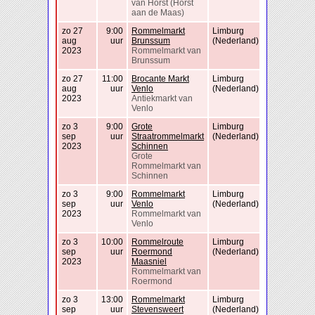
van Horst (Horst
aan de Maas)
zo 27
9:00
Rommelmarkt
Limburg
aug
uur
Brunssum
(Nederland)
2023
Rommelmarkt van
Brunssum
zo 27
11:00
Brocante Markt
Limburg
aug
uur
Venlo
(Nederland)
2023
Antiekmarkt van
Venlo
zo 3
9:00
Grote
Limburg
sep
uur
Straatrommelmarkt
(Nederland)
2023
Schinnen
Grote
Rommelmarkt van
Schinnen
zo 3
9:00
Rommelmarkt
Limburg
sep
uur
Venlo
(Nederland)
2023
Rommelmarkt van
Venlo
zo 3
10:00
Rommelroute
Limburg
sep
uur
Roermond
(Nederland)
2023
Maasniel
Rommelmarkt van
Roermond
zo 3
13:00
Rommelmarkt
Limburg
sep
uur
Stevensweert
(Nederland)