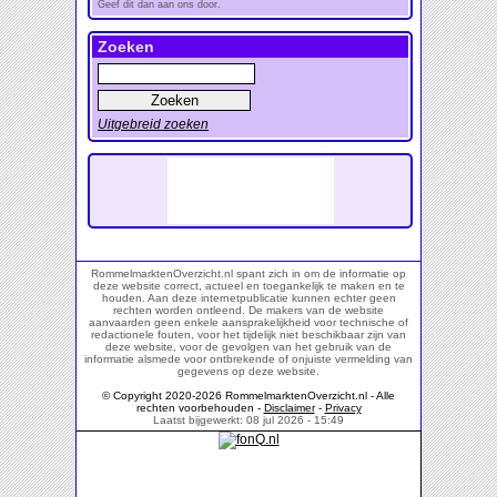
Geef dit dan aan ons door.
Zoeken
Uitgebreid zoeken
RommelmarktenOverzicht.nl spant zich in om de informatie op
deze website correct, actueel en toegankelijk te maken en te
houden. Aan deze internetpublicatie kunnen echter geen
rechten worden ontleend. De makers van de website
aanvaarden geen enkele aansprakelijkheid voor technische of
redactionele fouten, voor het tijdelijk niet beschikbaar zijn van
deze website, voor de gevolgen van het gebruik van de
informatie alsmede voor ontbrekende of onjuiste vermelding van
gegevens op deze website.
© Copyright 2020-2026 RommelmarktenOverzicht.nl - Alle
rechten voorbehouden -
Disclaimer
-
Privacy
Laatst bijgewerkt: 08 jul 2026 - 15:49