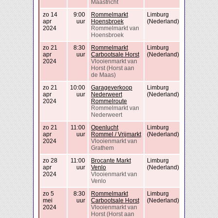
Maastricht
zo 14
9:00
Rommelmarkt
Limburg
apr
uur
Hoensbroek
(Nederland)
2024
Rommelmarkt van
Hoensbroek
zo 21
8:30
Rommelmarkt
Limburg
apr
uur
Carbootsale Horst
(Nederland)
2024
Vlooienmarkt van
Horst (Horst aan
de Maas)
zo 21
10:00
Garageverkoop
Limburg
apr
uur
Nederweert
(Nederland)
2024
Rommelroute
Rommelmarkt van
Nederweert
zo 21
11:00
Openlucht
Limburg
apr
uur
Rommel / Vrijmarkt
(Nederland)
2024
Vlooienmarkt van
Grathem
zo 28
11:00
Brocante Markt
Limburg
apr
uur
Venlo
(Nederland)
2024
Vlooienmarkt van
Venlo
zo 5
8:30
Rommelmarkt
Limburg
mei
uur
Carbootsale Horst
(Nederland)
2024
Vlooienmarkt van
Horst (Horst aan