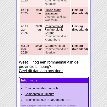
2025
Rommelmarkt van
Neeritter
zo 6 jul
9:00
Luikse Markt
Limburg
2025
uur
Wanssum
(Nederland)
Vlooienmarkt van
Wanssum
zo 19
13:00
Rommelmarkt
Limburg
apr
uur
Fanfare Monte
(Nederland)
2026
Corona
Rommelmarkt van
Kronenberg
ma 25
10:00
Garageverkoop
Limburg
mei
uur
Rommelmarkt van
(Nederland)
2026
Neeritter
Weet jij nog een rommelmarkt in de
provincie Limburg?
Geef dit dan aan ons door.
Informatie
Rommelmarkten overzicht
Gemeenten in Limburg
Rommelmarkten in Nederland
(1828)
Weet jij nog een rommelmarkt in de provincie Limburg?