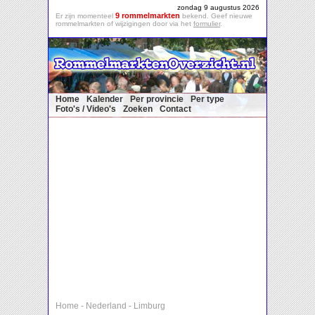
zondag 9 augustus 2026
9 rommelmarkten
Er zijn momenteel
bekend. Geef nieuwe
rommelmarkten of wijzigingen door via het
formulier
.
Home
Kalender
Per provincie
Per type
Foto's / Video's
Zoeken
Contact
Home
-
Nederland
-
Limburg