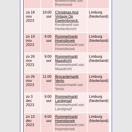
Boekenmarkt van
Roermond
za 18
10:00
Christmas And
Limburg
nov
uur
Vintage Op
(Nederland)
2023
Daelenbroeck.
Kerstmarkt van
Herkenbosch
zo 19
9:00
Rommelmarkt
Limburg
nov
uur
Hoensbroek
(Nederland)
2023
Rommelmarkt van
Hoensbroek
zo 26
9:00
Rommelmarkt
Limburg
nov
uur
Maastricht
(Nederland)
2023
Rommelmarkt van
Maastricht
zo 26
11:00
Brocantemarkt
Limburg
nov
uur
Venlo
(Nederland)
2023
Vlooienmarkt van
Venlo
zo 3
9:00
Rommelmarkt
Limburg
dec
uur
Landgraaf
(Nederland)
2023
Rommelmarkt van
Landgraaf
zo 10
9:00
Rommelmarkt
Limburg
dec
uur
Hoensbroek
(Nederland)
2023
Rommelmarkt van
Hoensbroek