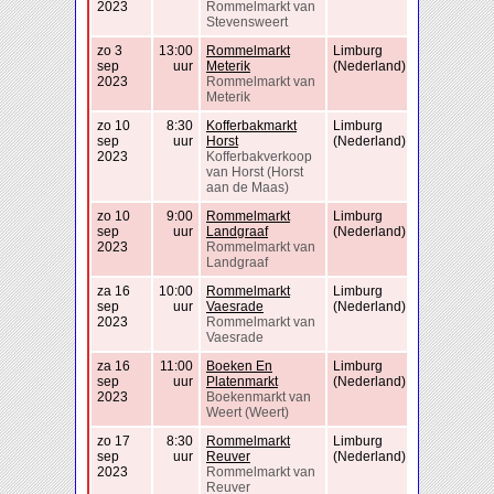
2023
Rommelmarkt van
Stevensweert
zo 3
13:00
Rommelmarkt
Limburg
sep
uur
Meterik
(Nederland)
2023
Rommelmarkt van
Meterik
zo 10
8:30
Kofferbakmarkt
Limburg
sep
uur
Horst
(Nederland)
2023
Kofferbakverkoop
van Horst (Horst
aan de Maas)
zo 10
9:00
Rommelmarkt
Limburg
sep
uur
Landgraaf
(Nederland)
2023
Rommelmarkt van
Landgraaf
za 16
10:00
Rommelmarkt
Limburg
sep
uur
Vaesrade
(Nederland)
2023
Rommelmarkt van
Vaesrade
za 16
11:00
Boeken En
Limburg
sep
uur
Platenmarkt
(Nederland)
2023
Boekenmarkt van
Weert (Weert)
zo 17
8:30
Rommelmarkt
Limburg
sep
uur
Reuver
(Nederland)
2023
Rommelmarkt van
Reuver