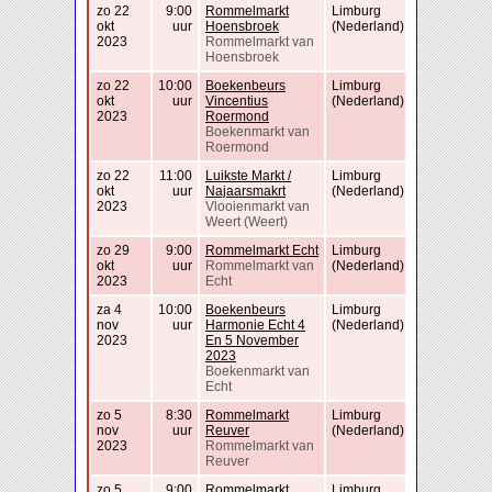
zo 22
9:00
Rommelmarkt
Limburg
okt
uur
Hoensbroek
(Nederland)
2023
Rommelmarkt van
Hoensbroek
zo 22
10:00
Boekenbeurs
Limburg
okt
uur
Vincentius
(Nederland)
2023
Roermond
Boekenmarkt van
Roermond
zo 22
11:00
Luikste Markt /
Limburg
okt
uur
Najaarsmakrt
(Nederland)
2023
Vlooienmarkt van
Weert (Weert)
zo 29
9:00
Rommelmarkt Echt
Limburg
okt
uur
Rommelmarkt van
(Nederland)
2023
Echt
za 4
10:00
Boekenbeurs
Limburg
nov
uur
Harmonie Echt 4
(Nederland)
2023
En 5 November
2023
Boekenmarkt van
Echt
zo 5
8:30
Rommelmarkt
Limburg
nov
uur
Reuver
(Nederland)
2023
Rommelmarkt van
Reuver
zo 5
9:00
Rommelmarkt
Limburg