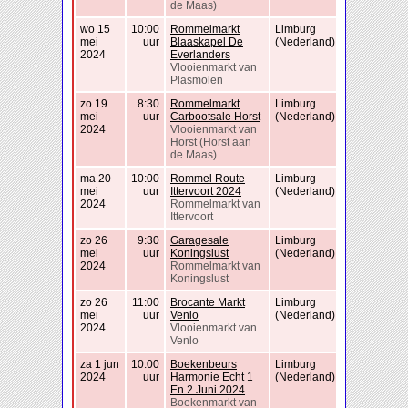
de Maas)
wo 15
10:00
Rommelmarkt
Limburg
mei
uur
Blaaskapel De
(Nederland)
2024
Everlanders
Vlooienmarkt van
Plasmolen
zo 19
8:30
Rommelmarkt
Limburg
mei
uur
Carbootsale Horst
(Nederland)
2024
Vlooienmarkt van
Horst (Horst aan
de Maas)
ma 20
10:00
Rommel Route
Limburg
mei
uur
Ittervoort 2024
(Nederland)
2024
Rommelmarkt van
Ittervoort
zo 26
9:30
Garagesale
Limburg
mei
uur
Koningslust
(Nederland)
2024
Rommelmarkt van
Koningslust
zo 26
11:00
Brocante Markt
Limburg
mei
uur
Venlo
(Nederland)
2024
Vlooienmarkt van
Venlo
za 1 jun
10:00
Boekenbeurs
Limburg
2024
uur
Harmonie Echt 1
(Nederland)
En 2 Juni 2024
Boekenmarkt van