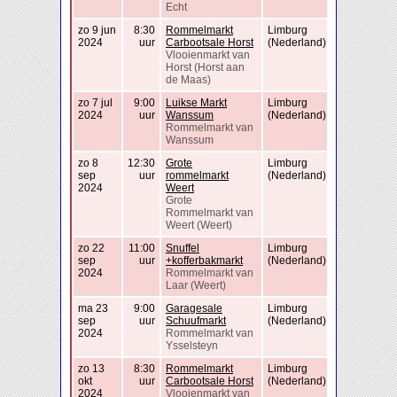
Echt
zo 9 jun
8:30
Rommelmarkt
Limburg
2024
uur
Carbootsale Horst
(Nederland)
Vlooienmarkt van
Horst (Horst aan
de Maas)
zo 7 jul
9:00
Luikse Markt
Limburg
2024
uur
Wanssum
(Nederland)
Rommelmarkt van
Wanssum
zo 8
12:30
Grote
Limburg
sep
uur
rommelmarkt
(Nederland)
2024
Weert
Grote
Rommelmarkt van
Weert (Weert)
zo 22
11:00
Snuffel
Limburg
sep
uur
+kofferbakmarkt
(Nederland)
2024
Rommelmarkt van
Laar (Weert)
ma 23
9:00
Garagesale
Limburg
sep
uur
Schuufmarkt
(Nederland)
2024
Rommelmarkt van
Ysselsteyn
zo 13
8:30
Rommelmarkt
Limburg
okt
uur
Carbootsale Horst
(Nederland)
2024
Vlooienmarkt van