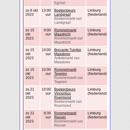
Egchel
zo 8 okt
13:00
Boekenbeurs
Limburg
2023
uur
Landgraaf
(Nederland)
Boekenmarkt van
Landgraaf
zo 15
9:00
Rommelmarkt
Limburg
okt
uur
Maastricht
(Nederland)
2023
Rommelmarkt van
Maastricht
zo 15
10:00
Brocante Tuinfair
Limburg
okt
uur
Maasbree
(Nederland)
2023
Antiekmarkt van
Maasbree
zo 15
10:00
Rommelmarkt
Limburg
okt
uur
Tegelen
(Nederland)
2023
Rommelmarkt van
Tegelen
za 21
10:00
Boekenbeurs
Limburg
okt
uur
Vincentius
(Nederland)
2023
Roermond
Boekenmarkt van
Roermond
zo 22
8:30
Rommelmarkt
Limburg
okt
uur
Reuver
(Nederland)
2023
Rommelmarkt van
Reuver