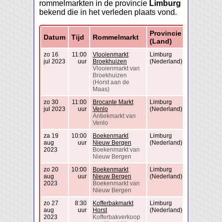
rommelmarkten in de provincie
Limburg
bekend die in het verleden plaats vond.
Provincie
Datum
Tijd
Rommelmarkt
(Land)
zo 16
11:00
Vlooienmarkt
Limburg
jul 2023
uur
Broekhuizen
(Nederland)
Vlooienmarkt van
Broekhuizen
(Horst aan de
Maas)
zo 30
11:00
Brocante Markt
Limburg
jul 2023
uur
Venlo
(Nederland)
Antiekmarkt van
Venlo
za 19
10:00
Boekenmarkt
Limburg
aug
uur
Nieuw Bergen
(Nederland)
2023
Boekenmarkt van
Nieuw Bergen
zo 20
10:00
Boekenmarkt
Limburg
aug
uur
Nieuw Bergen
(Nederland)
2023
Boekenmarkt van
Nieuw Bergen
zo 27
8:30
Kofferbakmarkt
Limburg
aug
uur
Horst
(Nederland)
2023
Kofferbakverkoop