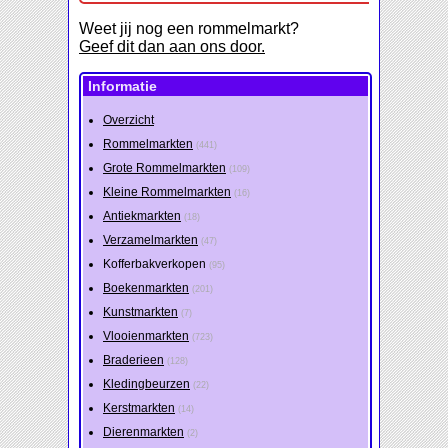
Weet jij nog een rommelmarkt?
Geef dit dan aan ons door.
Informatie
Overzicht
Rommelmarkten
(441)
Grote Rommelmarkten
(109)
Kleine Rommelmarkten
(16)
Antiekmarkten
(18)
Verzamelmarkten
(47)
Kofferbakverkopen
(95)
Boekenmarkten
(201)
Kunstmarkten
(7)
Vlooienmarkten
(723)
Braderieen
(128)
Kledingbeurzen
(22)
Kerstmarkten
(14)
Dierenmarkten
(2)