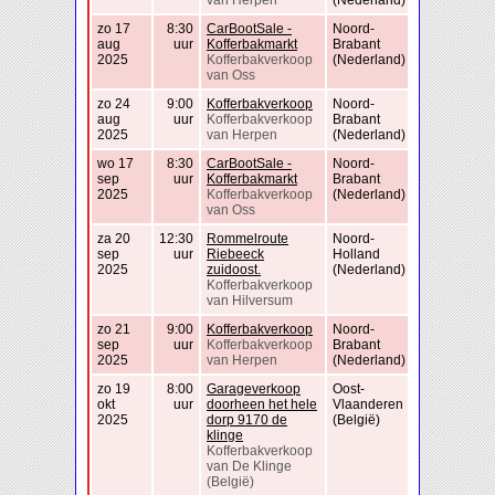
van Herpen
(Nederland)
zo 17
8:30
CarBootSale -
Noord-
aug
uur
Kofferbakmarkt
Brabant
2025
Kofferbakverkoop
(Nederland)
van Oss
zo 24
9:00
Kofferbakverkoop
Noord-
aug
uur
Kofferbakverkoop
Brabant
2025
van Herpen
(Nederland)
wo 17
8:30
CarBootSale -
Noord-
sep
uur
Kofferbakmarkt
Brabant
2025
Kofferbakverkoop
(Nederland)
van Oss
za 20
12:30
Rommelroute
Noord-
sep
uur
Riebeeck
Holland
2025
zuidoost.
(Nederland)
Kofferbakverkoop
van Hilversum
zo 21
9:00
Kofferbakverkoop
Noord-
sep
uur
Kofferbakverkoop
Brabant
2025
van Herpen
(Nederland)
zo 19
8:00
Garageverkoop
Oost-
okt
uur
doorheen het hele
Vlaanderen
2025
dorp 9170 de
(België)
klinge
Kofferbakverkoop
van De Klinge
(België)