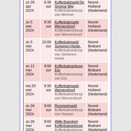
zo 28
9:30
Kofferbakmarkt De
Noord-
apr
uur
Groene Wig
Holland
2024
Kofferbakverkoop
(Nederland)
van Wormer
zo 5
9:30
Kofferbakmarkt
Noord-
mei
uur
Wervershoof
Holland
2024
Kofferbakverkoop
(Nederland)
van Wervershoof
zo 5
10:00
Kofferbakmarkt
Noord-
mei
uur
Someren-Heide.
Brabant
2024
Kofferbakverkoop
(Nederland)
van Someren-
Heide
zo 12
9:00
Kofferbakverkoop
Noord-
mei
uur
Erp
Brabant
2024
Kofferbakverkoop
(Nederland)
van Erp
ma 20
9:30
Kofferbakmarkt
Noord-
mei
uur
Wervershoof
Holland
2024
Kofferbakverkoop
(Nederland)
van Wervershoof
zo 26
9:00
Rommelmarkt
Noord-
mei
uur
Kofferbakverkoop
Brabant
2024
van Herpen
(Nederland)
zo 26
9:00
Witte Boerderij
Noord-
mei
uur
Kofferbakverkoop
Brabant
2024
Kofferbakverkoop
(Nederland)