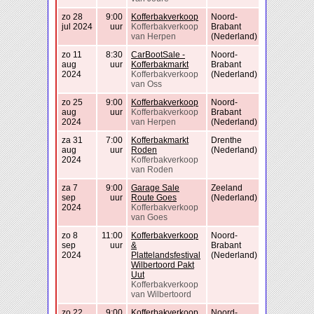
zo 28
9:00
Kofferbakverkoop
Noord-
jul 2024
uur
Kofferbakverkoop
Brabant
van Herpen
(Nederland)
zo 11
8:30
CarBootSale -
Noord-
aug
uur
Kofferbakmarkt
Brabant
2024
Kofferbakverkoop
(Nederland)
van Oss
zo 25
9:00
Kofferbakverkoop
Noord-
aug
uur
Kofferbakverkoop
Brabant
2024
van Herpen
(Nederland)
za 31
7:00
Kofferbakmarkt
Drenthe
aug
uur
Roden
(Nederland)
2024
Kofferbakverkoop
van Roden
za 7
9:00
Garage Sale
Zeeland
sep
uur
Route Goes
(Nederland)
2024
Kofferbakverkoop
van Goes
zo 8
11:00
Kofferbakverkoop
Noord-
sep
uur
&
Brabant
2024
Plattelandsfestival
(Nederland)
Wilbertoord Pakt
Uut
Kofferbakverkoop
van Wilbertoord
zo 22
9:00
Kofferbakverkoop
Noord-