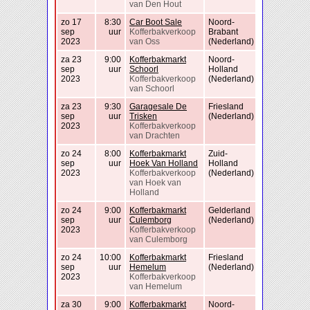
van Den Hout
zo 17
8:30
Car Boot Sale
Noord-
sep
uur
Kofferbakverkoop
Brabant
2023
van Oss
(Nederland)
za 23
9:00
Kofferbakmarkt
Noord-
sep
uur
Schoorl
Holland
2023
Kofferbakverkoop
(Nederland)
van Schoorl
za 23
9:30
Garagesale De
Friesland
sep
uur
Trisken
(Nederland)
2023
Kofferbakverkoop
van Drachten
zo 24
8:00
Kofferbakmarkt
Zuid-
sep
uur
Hoek Van Holland
Holland
2023
Kofferbakverkoop
(Nederland)
van Hoek van
Holland
zo 24
9:00
Kofferbakmarkt
Gelderland
sep
uur
Culemborg
(Nederland)
2023
Kofferbakverkoop
van Culemborg
zo 24
10:00
Kofferbakmarkt
Friesland
sep
uur
Hemelum
(Nederland)
2023
Kofferbakverkoop
van Hemelum
za 30
9:00
Kofferbakmarkt
Noord-