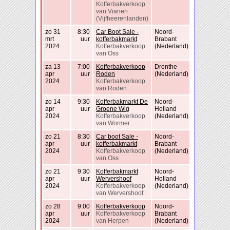
Kofferbakverkoop
van Vianen
(Vijfheerenlanden)
zo 31
8:30
Car Boot Sale -
Noord-
mrt
uur
kofferbakmarkt
Brabant
2024
Kofferbakverkoop
(Nederland)
van Oss
za 13
7:00
Kofferbakverkoop
Drenthe
apr
uur
Roden
(Nederland)
2024
Kofferbakverkoop
van Roden
zo 14
9:30
Kofferbakmarkt De
Noord-
apr
uur
Groene Wig
Holland
2024
Kofferbakverkoop
(Nederland)
van Wormer
zo 21
8:30
Car boot Sale -
Noord-
apr
uur
kofferbakmarkt
Brabant
2024
Kofferbakverkoop
(Nederland)
van Oss
zo 21
9:30
Kofferbakmarkt
Noord-
apr
uur
Wervershoof
Holland
2024
Kofferbakverkoop
(Nederland)
van Wervershoof
zo 28
9:00
Kofferbakverkoop
Noord-
apr
uur
Kofferbakverkoop
Brabant
2024
van Herpen
(Nederland)