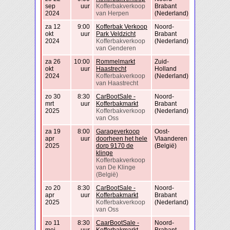
sep
uur
Kofferbakverkoop
Brabant
2024
van Herpen
(Nederland)
za 12
9:00
Kofferbak Verkoop
Noord-
okt
uur
Park Veldzicht
Brabant
2024
Kofferbakverkoop
(Nederland)
van Genderen
za 26
10:00
Rommelmarkt
Zuid-
okt
uur
Haastrecht
Holland
2024
Kofferbakverkoop
(Nederland)
van Haastrecht
zo 30
8:30
CarBootSale -
Noord-
mrt
uur
Kofferbakmarkt
Brabant
2025
Kofferbakverkoop
(Nederland)
van Oss
za 19
8:00
Garageverkoop
Oost-
apr
uur
doorheen het hele
Vlaanderen
2025
dorp 9170 de
(België)
klinge
Kofferbakverkoop
van De Klinge
(België)
zo 20
8:30
CarBootSale -
Noord-
apr
uur
Kofferbakmarkt
Brabant
2025
Kofferbakverkoop
(Nederland)
van Oss
zo 11
8:30
CaarBootSale -
Noord-