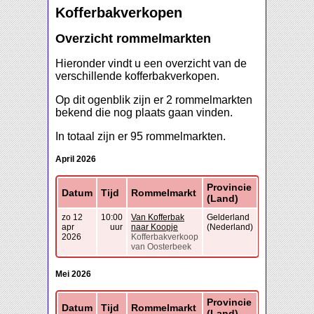
Kofferbakverkopen
Overzicht rommelmarkten
Hieronder vindt u een overzicht van de
verschillende kofferbakverkopen.
Op dit ogenblik zijn er 2 rommelmarkten
bekend die nog plaats gaan vinden.
In totaal zijn er 95 rommelmarkten.
April 2026
Provincie
Datum
Tijd
Rommelmarkt
(Land)
zo 12
10:00
Van Kofferbak
Gelderland
apr
uur
naar Koopje
(Nederland)
2026
Kofferbakverkoop
van Oosterbeek
Mei 2026
Provincie
Datum
Tijd
Rommelmarkt
(Land)