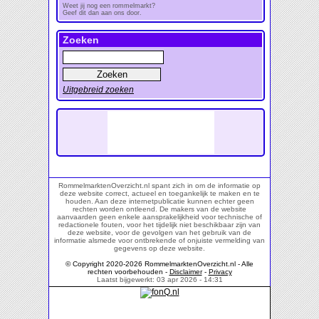
Weet jij nog een rommelmarkt?
Geef dit dan aan ons door.
Zoeken
Uitgebreid zoeken
RommelmarktenOverzicht.nl spant zich in om de informatie op
deze website correct, actueel en toegankelijk te maken en te
houden. Aan deze internetpublicatie kunnen echter geen
rechten worden ontleend. De makers van de website
aanvaarden geen enkele aansprakelijkheid voor technische of
redactionele fouten, voor het tijdelijk niet beschikbaar zijn van
deze website, voor de gevolgen van het gebruik van de
informatie alsmede voor ontbrekende of onjuiste vermelding van
gegevens op deze website.
© Copyright 2020-2026 RommelmarktenOverzicht.nl - Alle
rechten voorbehouden -
Disclaimer
-
Privacy
Laatst bijgewerkt: 03 apr 2026 - 14:31