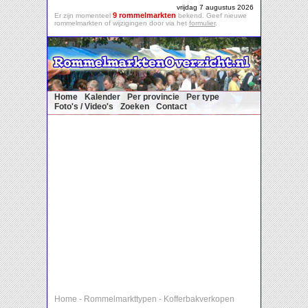
vrijdag 7 augustus 2026
9 rommelmarkten
Er zijn momenteel
bekend. Geef nieuwe
rommelmarkten of wijzigingen door via het
formulier
.
Home
Kalender
Per provincie
Per type
Foto's / Video's
Zoeken
Contact
Home
-
Rommelmarkttypen
-
Kofferbakverkopen