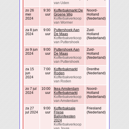
van Uden
zo 26
9:30
Kofferbakmarkt De
Noord-
mei
uur
Groene Wig
Holland
2024
Kofferbakverkoop
(Nederland)
van Wormer
za 8 jun
9:00
Puttershoek Aan
Zuid-
2024
uur
De Maas
Holland
Kofferbakverkoop
(Nederland)
van Puttershoek
zo 9 jun
9:00
Puttershoek Aan
Zuid-
2024
uur
De Maas
Holland
Kofferbakverkoop
(Nederland)
van Puttershoek
za 15
7:00
Kofferbakmarkt
Drenthe
jun
uur
Roden
(Nederland)
2024
Kofferbakverkoop
van Roden
zo 7 jul
10:00
Ikea Amsterdam
Noord-
2024
uur
Kofferbakmarkt
Holland
Kofferbakverkoop
(Nederland)
van Amsterdam
za 27
9:00
Kofferbaksale
Friesland
jul 2024
uur
Friese
(Nederland)
Ballonfeesten
2024
Kofferbakverkoop
van Joure