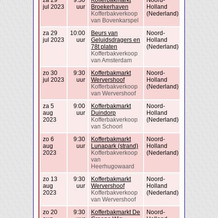
za 29
9:30
Kofferbakmarkt
Noord-
jul 2023
uur
Broekerhaven
Holland
Kofferbakverkoop
(Nederland)
van Bovenkarspel
za 29
10:00
Beurs van
Noord-
jul 2023
uur
Geluidsdragers en
Holland
78t platen
(Nederland)
Kofferbakverkoop
van Amsterdam
zo 30
9:30
Kofferbakmarkt
Noord-
jul 2023
uur
Wervershoof
Holland
Kofferbakverkoop
(Nederland)
van Wervershoof
za 5
9:00
Kofferbakmarkt
Noord-
aug
uur
Duindorp
Holland
2023
Kofferbakverkoop
(Nederland)
van Schoorl
zo 6
9:30
Kofferbakmarkt
Noord-
aug
uur
Lunapark (strand)
Holland
2023
Kofferbakverkoop
(Nederland)
van
Heerhugowaard
zo 13
9:30
Kofferbakmarkt
Noord-
aug
uur
Wervershoof
Holland
2023
Kofferbakverkoop
(Nederland)
van Wervershoof
zo 20
9:30
Kofferbakmarkt De
Noord-