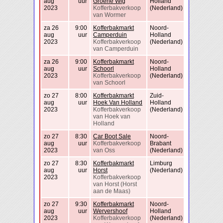
aug
uur
Groene Wig
Holland
2023
Kofferbakverkoop
(Nederland)
van Wormer
za 26
9:00
Kofferbakmarkt
Noord-
aug
uur
Camperduin
Holland
2023
Kofferbakverkoop
(Nederland)
van Camperduin
za 26
9:00
Kofferbakmarkt
Noord-
aug
uur
Schoorl
Holland
2023
Kofferbakverkoop
(Nederland)
van Schoorl
zo 27
8:00
Kofferbakmarkt
Zuid-
aug
uur
Hoek Van Holland
Holland
2023
Kofferbakverkoop
(Nederland)
van Hoek van
Holland
zo 27
8:30
Car Boot Sale
Noord-
aug
uur
Kofferbakverkoop
Brabant
2023
van Oss
(Nederland)
zo 27
8:30
Kofferbakmarkt
Limburg
aug
uur
Horst
(Nederland)
2023
Kofferbakverkoop
van Horst (Horst
aan de Maas)
zo 27
9:30
Kofferbakmarkt
Noord-
aug
uur
Wervershoof
Holland
2023
Kofferbakverkoop
(Nederland)