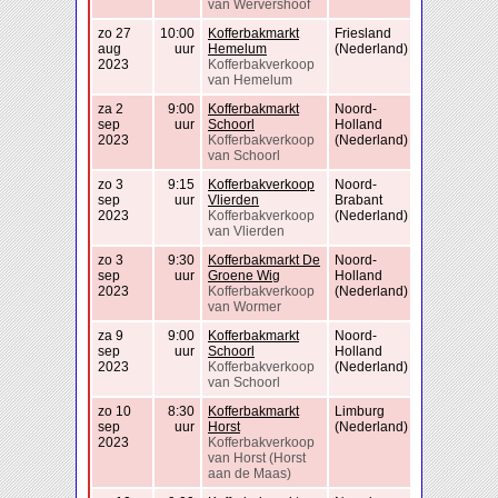
van Wervershoof
zo 27
10:00
Kofferbakmarkt
Friesland
aug
uur
Hemelum
(Nederland)
2023
Kofferbakverkoop
van Hemelum
za 2
9:00
Kofferbakmarkt
Noord-
sep
uur
Schoorl
Holland
2023
Kofferbakverkoop
(Nederland)
van Schoorl
zo 3
9:15
Kofferbakverkoop
Noord-
sep
uur
Vlierden
Brabant
2023
Kofferbakverkoop
(Nederland)
van Vlierden
zo 3
9:30
Kofferbakmarkt De
Noord-
sep
uur
Groene Wig
Holland
2023
Kofferbakverkoop
(Nederland)
van Wormer
za 9
9:00
Kofferbakmarkt
Noord-
sep
uur
Schoorl
Holland
2023
Kofferbakverkoop
(Nederland)
van Schoorl
zo 10
8:30
Kofferbakmarkt
Limburg
sep
uur
Horst
(Nederland)
2023
Kofferbakverkoop
van Horst (Horst
aan de Maas)