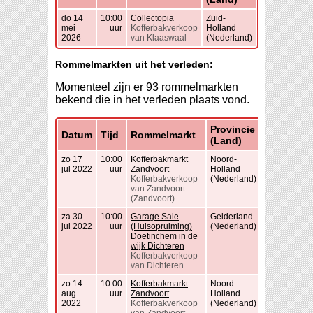
do 14
10:00
Collectopia
Zuid-
mei
uur
Kofferbakverkoop
Holland
2026
van Klaaswaal
(Nederland)
Rommelmarkten uit het verleden:
Momenteel zijn er 93 rommelmarkten
bekend die in het verleden plaats vond.
Provincie
Datum
Tijd
Rommelmarkt
(Land)
zo 17
10:00
Kofferbakmarkt
Noord-
jul 2022
uur
Zandvoort
Holland
Kofferbakverkoop
(Nederland)
van Zandvoort
(Zandvoort)
za 30
10:00
Garage Sale
Gelderland
jul 2022
uur
(Huisopruiming)
(Nederland)
Doetinchem in de
wijk Dichteren
Kofferbakverkoop
van Dichteren
zo 14
10:00
Kofferbakmarkt
Noord-
aug
uur
Zandvoort
Holland
2022
Kofferbakverkoop
(Nederland)