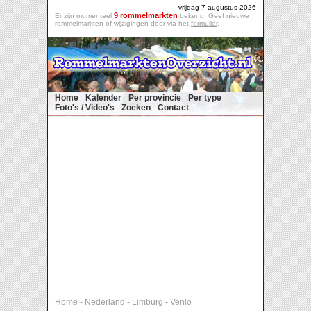
vrijdag 7 augustus 2026
9 rommelmarkten
Er zijn momenteel
bekend. Geef nieuwe
rommelmarkten of wijzigingen door via het
formulier
.
Home
Kalender
Per provincie
Per type
Foto's / Video's
Zoeken
Contact
Home
-
Nederland
-
Limburg
-
Venlo