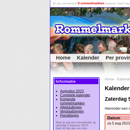
9 rommelmarkten
Er zijn momenteel
bekend. Geef nieu
Home
Kalender
Per provi
Home
-
Kalende
Informatie
Kalender
Augustus 2023
Complete kalender
Zaterdag 
Komende
rommelmarkten
Afgelastingen
Hieronder een 
Verplaatsingen
Feestdagen
Datum
Weet jij nog een rommelmarkt op
za 5 aug 2023
zaterdag 5 augustus 2023?
Geef dit dan aan ons door.