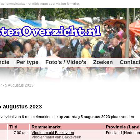
we rommelmarkten of wijzigingen door via het
formulier
.
ncie
Per type
Foto's / Video's
Zoeken
Contac
r
-
5 Augustus 2023
5 augustus 2023
overzicht van 6 rommelmarkten die op
zaterdag 5 augustus 2023
plaatsvonden.
Tijd
Rommelmarkt
Provincie (Land
7:00 uur
Vlooienmarkt Bakkeveen
Friesland (Nederlan
Vlooienmarkt van Bakkeveen