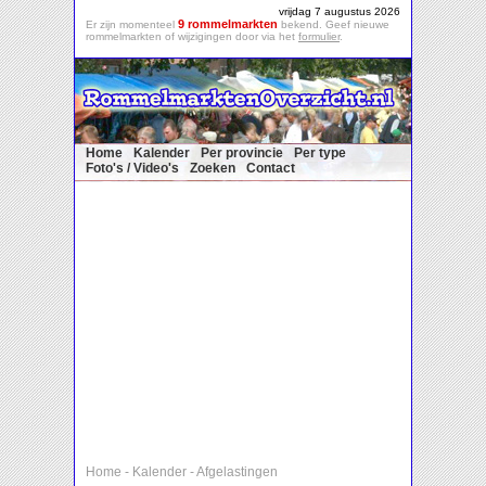
vrijdag 7 augustus 2026
9 rommelmarkten
Er zijn momenteel
bekend. Geef nieuwe
rommelmarkten of wijzigingen door via het
formulier
.
Home
Kalender
Per provincie
Per type
Foto's / Video's
Zoeken
Contact
Home
-
Kalender
-
Afgelastingen