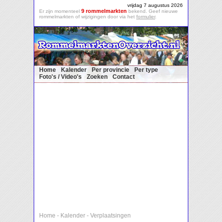
vrijdag 7 augustus 2026
9 rommelmarkten
Er zijn momenteel
bekend. Geef nieuwe
rommelmarkten of wijzigingen door via het
formulier
.
Home
Kalender
Per provincie
Per type
Foto's / Video's
Zoeken
Contact
Home
-
Kalender
-
Verplaatsingen