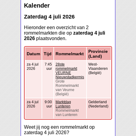
Kalender
Zaterdag 4 juli 2026
Hieronder een overzicht van 2
rommelmarkten die op
zaterdag 4 juli
2026
plaatsvonden.
Provincie
Datum
Tijd
Rommelmarkt
(Land)
za 4 jul
7:45
28ste
West-
2026
uur
rommelmarkt
Vlaanderen
VEURNE
(België)
Nieuwstadkermis
Grote
Rommelmarkt
van Veurne
(België)
za 4 jul
9:00
Marktdag
Gelderland
2026
uur
Lunteren
(Nederland)
Rommelmarkt
van Lunteren
Weet jij nog een rommelmarkt op
zaterdag 4 juli 2026?