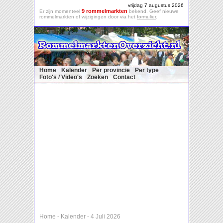
vrijdag 7 augustus 2026
9 rommelmarkten
Er zijn momenteel
bekend. Geef nieuwe
rommelmarkten of wijzigingen door via het
formulier
.
Home
Kalender
Per provincie
Per type
Foto's / Video's
Zoeken
Contact
Home
-
Kalender
-
4 Juli 2026