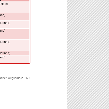
elgië)
and)
erland)
and)
erland)
erland)
and)
kten Augustus 2026 >