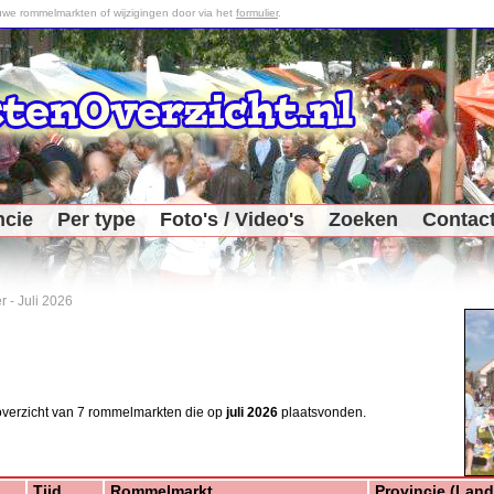
we rommelmarkten of wijzigingen door via het
formulier
.
ncie
Per type
Foto's / Video's
Zoeken
Contac
r
-
Juli 2026
overzicht van 7 rommelmarkten die op
juli 2026
plaatsvonden.
Meer 
Tijd
Rommelmarkt
Provincie (Land