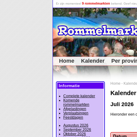
9 rommelmarkten
Er zijn momenteel
bekend. Geef nieu
Home
Kalender
Per provi
Home
-
Kalende
Informatie
Kalender
Complete kalender
Komende
Juli 2026
rommelmarkten
Afgelastingen
Verplaatsingen
Hieronder een 
Feestdagen
Augustus 2026
September 2026
Oktober 2026
Datum