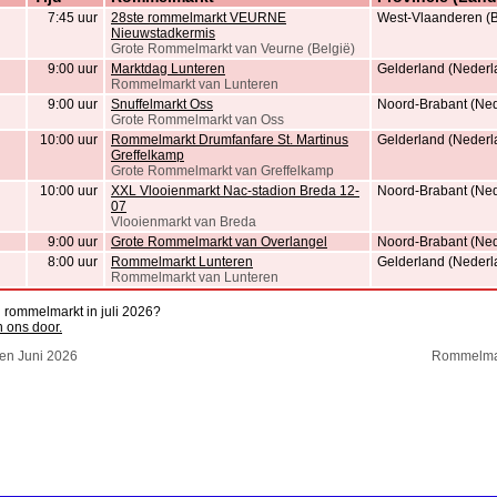
7:45 uur
28ste rommelmarkt VEURNE
West-Vlaanderen (B
Nieuwstadkermis
Grote Rommelmarkt van Veurne (België)
9:00 uur
Marktdag Lunteren
Gelderland (Nederl
Rommelmarkt van Lunteren
9:00 uur
Snuffelmarkt Oss
Noord-Brabant (Ned
Grote Rommelmarkt van Oss
10:00 uur
Rommelmarkt Drumfanfare St. Martinus
Gelderland (Nederl
Greffelkamp
Grote Rommelmarkt van Greffelkamp
10:00 uur
XXL Vlooienmarkt Nac-stadion Breda 12-
Noord-Brabant (Ned
07
Vlooienmarkt van Breda
9:00 uur
Grote Rommelmarkt van Overlangel
Noord-Brabant (Ned
8:00 uur
Rommelmarkt Lunteren
Gelderland (Nederl
Rommelmarkt van Lunteren
n rommelmarkt in juli 2026?
n ons door.
en Juni 2026
Rommelmar