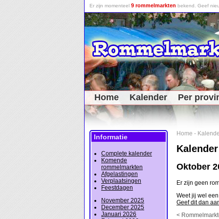
9 rommelmarkten
Er zijn momenteel
bekend. Geef nieu
Home
Kalender
Per provi
Home
-
Kalende
Informatie
Kalender
Complete kalender
Komende
Oktober 2
rommelmarkten
Afgelastingen
Verplaatsingen
Er zijn geen r
Feestdagen
Weet jij wel ee
November 2025
Geef dit dan aa
December 2025
Januari 2026
< Rommelmarkt