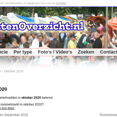
we rommelmarkten of wijzigingen door via het
formulier
.
ncie
Per type
Foto's / Video's
Zoeken
Contac
r
-
Oktober 2020
020
ommelmarkten in
oktober 2020
bekend.
n rommelmarkt in oktober 2020?
n ons door.
en September 2020
Rommelmark