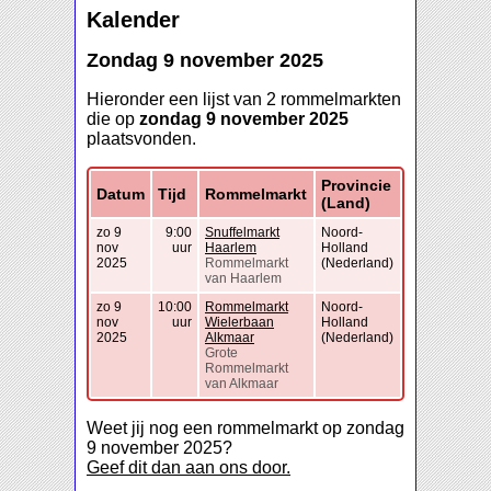
Kalender
Zondag 9 november 2025
Hieronder een lijst van 2 rommelmarkten
die op
zondag 9 november 2025
plaatsvonden.
Provincie
Datum
Tijd
Rommelmarkt
(Land)
zo 9
9:00
Snuffelmarkt
Noord-
nov
uur
Haarlem
Holland
2025
Rommelmarkt
(Nederland)
van Haarlem
zo 9
10:00
Rommelmarkt
Noord-
nov
uur
Wielerbaan
Holland
2025
Alkmaar
(Nederland)
Grote
Rommelmarkt
van Alkmaar
Weet jij nog een rommelmarkt op zondag
9 november 2025?
Geef dit dan aan ons door.