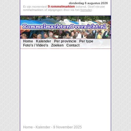
donderdag 6 augustus 2026
9 rommelmarkten
Er zijn momenteel
bekend. Geef nieuwe
rommelmarkten of wijzigingen door via het
formulier
.
Home
Kalender
Per provincie
Per type
Foto's / Video's
Zoeken
Contact
Home
-
Kalender
-
9 November 2025