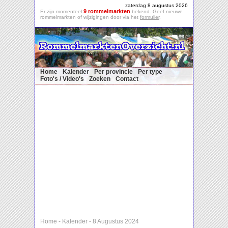
zaterdag 8 augustus 2026
9 rommelmarkten
Er zijn momenteel
bekend. Geef nieuwe
rommelmarkten of wijzigingen door via het
formulier
.
Home
Kalender
Per provincie
Per type
Foto's / Video's
Zoeken
Contact
Home
-
Kalender
-
8 Augustus 2024