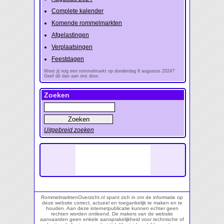
Complete kalender
Komende rommelmarkten
Afgelastingen
Verplaatsingen
Feestdagen
Weet jij nog een rommelmarkt op donderdag 8 augustus 2024?
Geef dit dan aan ons door.
Zoeken
Uitgebreid zoeken
RommelmarktenOverzicht.nl spant zich in om de informatie op
deze website correct, actueel en toegankelijk te maken en te
houden. Aan deze internetpublicatie kunnen echter geen
rechten worden ontleend. De makers van de website
aanvaarden geen enkele aansprakelijkheid voor technische of