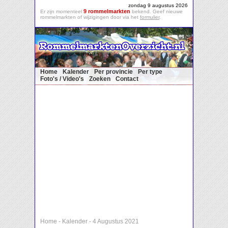
zondag 9 augustus 2026
9 rommelmarkten
Er zijn momenteel
bekend. Geef nieuwe
rommelmarkten of wijzigingen door via het
formulier
.
Home
Kalender
Per provincie
Per type
Foto's / Video's
Zoeken
Contact
Home
-
Kalender
-
4 Augustus 2021