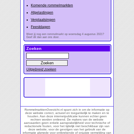
Komende rommelmarkten
Afgelastingen
Verplaatsingen
Feestdagen
Weet jij nog een rommelmarkt op woensdag 4 augustus 2021?
Geef dit dan aan ons door.
Zoeken
Uitgebreid zoeken
RommelmarktenOverzicht.nl spant zich in om de informatie op
deze website correct, actueel en toegankelijk te maken en te
houden. Aan deze internetpublicatie kunnen echter geen
rechten worden ontleend. De makers van de website
aanvaarden geen enkele aansprakelijkheid voor technische of
redactionele fouten, voor het tijdelijk niet beschikbaar zijn van
deze website, voor de gevolgen van het gebruik van de
informatie alsmede voor ontbrekende of onjuiste vermelding van