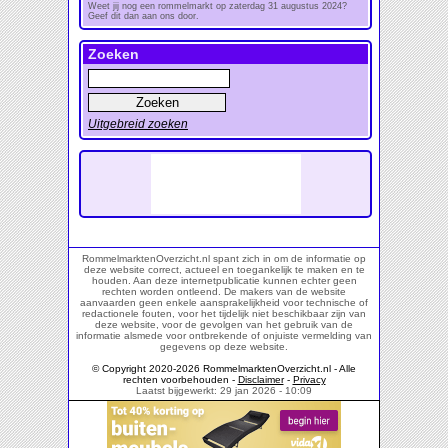
Weet jij nog een rommelmarkt op zaterdag 31 augustus 2024?
Geef dit dan aan ons door.
Zoeken
Uitgebreid zoeken
RommelmarktenOverzicht.nl spant zich in om de informatie op
deze website correct, actueel en toegankelijk te maken en te
houden. Aan deze internetpublicatie kunnen echter geen
rechten worden ontleend. De makers van de website
aanvaarden geen enkele aansprakelijkheid voor technische of
redactionele fouten, voor het tijdelijk niet beschikbaar zijn van
deze website, voor de gevolgen van het gebruik van de
informatie alsmede voor ontbrekende of onjuiste vermelding van
gegevens op deze website.
© Copyright 2020-2026 RommelmarktenOverzicht.nl - Alle
rechten voorbehouden -
Disclaimer
-
Privacy
Laatst bijgewerkt: 29 jan 2026 - 10:09