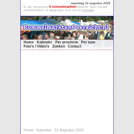
maandag 10 augustus 2026
9 rommelmarkten
Er zijn momenteel
bekend. Geef nieuwe
rommelmarkten of wijzigingen door via het
formulier
.
Home
Kalender
Per provincie
Per type
Foto's / Video's
Zoeken
Contact
Home
-
Kalender
-
31 Augustus 2024