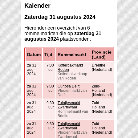
Kalender
Zaterdag 31 augustus 2024
Hieronder een overzicht van 6
rommelmarkten die op
zaterdag 31
augustus 2024
plaatsvonden.
Provincie
Datum
Tijd
Rommelmarkt
(Land)
za 31
7:00
Kofferbakmarkt
Drenthe
aug
uur
Roden
(Nederland)
2024
Kofferbakverkoop
van Roden
za 31
9:00
Curiosa Delft
Zuid-
aug
uur
Vlooienmarkt van
Holland
2024
Delft
(Nederland)
za 31
9:30
Tuintjesmarkt
Zuid-
aug
uur
Zwartewaal
Holland
2024
Rommelmarkt van
(Nederland)
Brielle
za 31
9:30
Tuintjesmarkt
Zuid-
aug
uur
Zwartewaal
Holland
2024
Vlooienmarkt van
(Nederland)
Zwartewaal