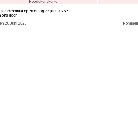
Hoedekenskerke
n rommelmarkt op zaterdag 27 juni 2026?
n ons door.
n 26 Juni 2026
Rommelm