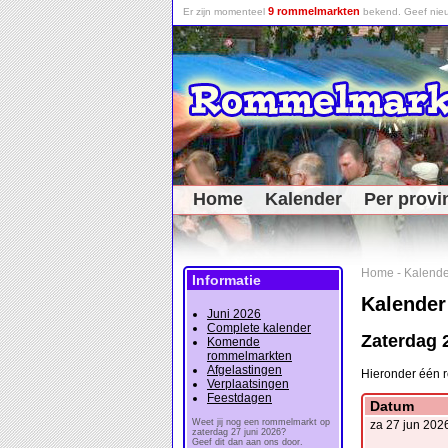
9 rommelmarkten
Er zijn momenteel
bekend. Geef nieu
Home
Kalender
Per provi
Home
-
Kalende
Informatie
Kalender
Juni 2026
Complete kalender
Zaterdag 
Komende
rommelmarkten
Afgelastingen
Hieronder één 
Verplaatsingen
Feestdagen
Datum
Weet jij nog een rommelmarkt op
za 27 jun 202
zaterdag 27 juni 2026?
Geef dit dan aan ons door.