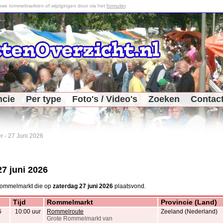
we rommelmarkten of wijzigingen door via het
formulier
.
ncie
Per type
Foto's / Video's
Zoeken
Contac
r
-
27 Juni 2026
27 juni 2026
rommelmarkt die op
zaterdag 27 juni 2026
plaatsvond.
Tijd
Rommelmarkt
Provincie (Land)
6
10:00 uur
Rommelroute
Zeeland (Nederland)
Grote Rommelmarkt van