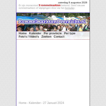
zaterdag 8 augustus 2026
9 rommelmarkten
Er zijn momenteel
bekend. Geef nieuwe
rommelmarkten of wijzigingen door via het
formulier
.
Home
Kalender
Per provincie
Per type
Foto's / Video's
Zoeken
Contact
Home
-
Kalender
-
27 Januari 2024