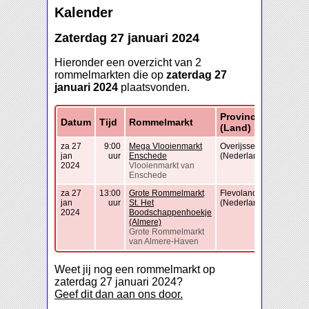
Kalender
Zaterdag 27 januari 2024
Hieronder een overzicht van 2
rommelmarkten die op
zaterdag 27
januari 2024
plaatsvonden.
Provincie
Datum
Tijd
Rommelmarkt
(Land)
za 27
9:00
Mega Vlooienmarkt
Overijssel
jan
uur
Enschede
(Nederland)
2024
Vlooienmarkt van
Enschede
za 27
13:00
Grote Rommelmarkt
Flevoland
jan
uur
St. Het
(Nederland)
2024
Boodschappenhoekje
(Almere)
Grote Rommelmarkt
van Almere-Haven
Weet jij nog een rommelmarkt op
zaterdag 27 januari 2024?
Geef dit dan aan ons door.