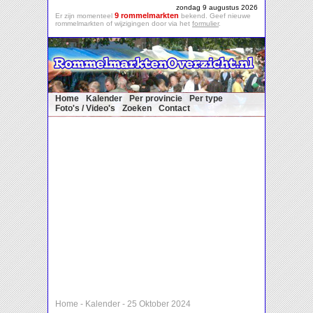
zondag 9 augustus 2026
9 rommelmarkten
Er zijn momenteel
bekend. Geef nieuwe
rommelmarkten of wijzigingen door via het
formulier
.
Home
Kalender
Per provincie
Per type
Foto's / Video's
Zoeken
Contact
Home
-
Kalender
-
25 Oktober 2024