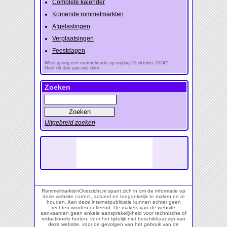
Complete kalender
Komende rommelmarkten
Afgelastingen
Verplaatsingen
Feestdagen
Weet jij nog een rommelmarkt op vrijdag 25 oktober 2024?
Geef dit dan aan ons door.
Zoeken
Uitgebreid zoeken
RommelmarktenOverzicht.nl spant zich in om de informatie op
deze website correct, actueel en toegankelijk te maken en te
houden. Aan deze internetpublicatie kunnen echter geen
rechten worden ontleend. De makers van de website
aanvaarden geen enkele aansprakelijkheid voor technische of
redactionele fouten, voor het tijdelijk niet beschikbaar zijn van
deze website, voor de gevolgen van het gebruik van de