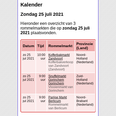
Kalender
Zondag 25 juli 2021
Hieronder een overzicht van 3
rommelmarkten die op
zondag 25 juli
2021
plaatsvonden.
Provincie
Datum
Tijd
Rommelmarkt
(Land)
zo 25
10:00
Kofferbakmarkt
Noord-
jul 2021
uur
Zandvoort
Holland
Kofferbakverkoop
(Nederland)
van Zandvoort
(Zandvoort)
zo 25
9:00
Snuffelmarkt
Zuid-
jul 2021
uur
Gorinchem
Holland
Gorinchem
(Nederland)
Vlooienmarkt van
Gorinchem
zo 25
9:00
Parijse Markt
Noord-
jul 2021
uur
Berlicum
Brabant
Rommelmarkt
(Nederland)
van Berlicum