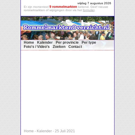
vrijdag 7 augustus 2026
9 rommelmarkten
Er zijn momenteel
bekend. Geef nieuwe
rommelmarkten of wijzigingen door via het
formulier
.
Home
Kalender
Per provincie
Per type
Foto's / Video's
Zoeken
Contact
Home
-
Kalender
-
25 Juli 2021