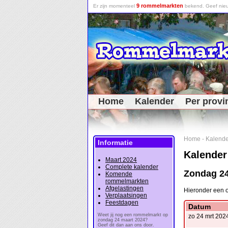
9 rommelmarkten
Er zijn momenteel
bekend. Geef nieu
Home
Kalender
Per provi
Home
-
Kalende
Informatie
Kalender
Maart 2024
Complete kalender
Zondag 24
Komende
rommelmarkten
Afgelastingen
Hieronder een 
Verplaatsingen
Feestdagen
Datum
Weet jij nog een rommelmarkt op
zo 24 mrt 202
zondag 24 maart 2024?
Geef dit dan aan ons door.