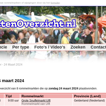
we rommelmarkten of wijzigingen door via het
formulier
.
ncie
Per type
Foto's / Video's
Zoeken
Contac
r
-
24 Maart 2024
 maart 2024
overzicht van 8 rommelmarkten die op
zondag 24 maart 2024
plaatsvonden.
Tijd
Rommelmarkt
Provincie (Land)
4
9:00 uur
Grote Snuffelmarkt Ulft
Gelderland (Nederland)
Rommelmarkt van Ulft