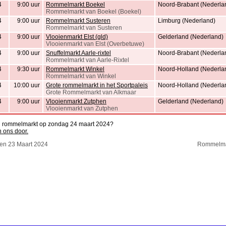
4
9:00 uur
Rommelmarkt Boekel
Noord-Brabant (Nederla
Rommelmarkt van Boekel (Boekel)
4
9:00 uur
Rommelmarkt Susteren
Limburg (Nederland)
Rommelmarkt van Susteren
4
9:00 uur
Vlooienmarkt Elst (gld)
Gelderland (Nederland)
Vlooienmarkt van Elst (Overbetuwe)
4
9:00 uur
Snuffelmarkt Aarle-rixtel
Noord-Brabant (Nederla
Rommelmarkt van Aarle-Rixtel
4
9:30 uur
Rommelmarkt Winkel
Noord-Holland (Nederla
Rommelmarkt van Winkel
4
10:00 uur
Grote rommelmarkt in het Sportpaleis
Noord-Holland (Nederla
Grote Rommelmarkt van Alkmaar
4
9:00 uur
Vlooienmarkt Zutphen
Gelderland (Nederland)
Vlooienmarkt van Zutphen
en rommelmarkt op zondag 24 maart 2024?
n ons door.
en 23 Maart 2024
Rommelmar