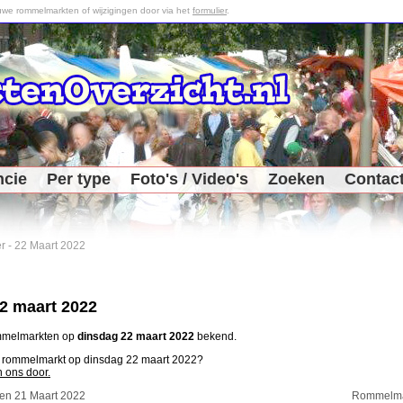
we rommelmarkten of wijzigingen door via het
formulier
.
ncie
Per type
Foto's / Video's
Zoeken
Contac
r
-
22 Maart 2022
2 maart 2022
ommelmarkten op
dinsdag 22 maart 2022
bekend.
n rommelmarkt op dinsdag 22 maart 2022?
n ons door.
en 21 Maart 2022
Rommelmar