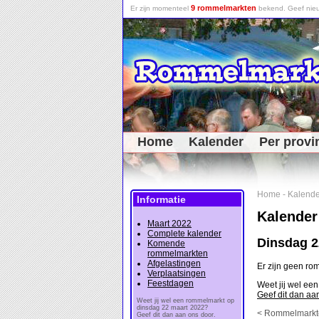
9 rommelmarkten
Er zijn momenteel
bekend. Geef nieu
Home
Kalender
Per provi
Home
-
Kalende
Informatie
Kalender
Maart 2022
Complete kalender
Dinsdag 2
Komende
rommelmarkten
Afgelastingen
Er zijn geen r
Verplaatsingen
Feestdagen
Weet jij wel ee
Geef dit dan aa
Weet jij wel een rommelmarkt op
dinsdag 22 maart 2022?
< Rommelmarkt
Geef dit dan aan ons door.