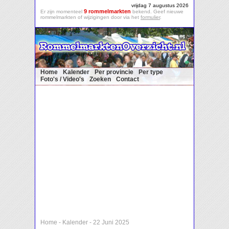
vrijdag 7 augustus 2026
9 rommelmarkten
Er zijn momenteel
bekend. Geef nieuwe
rommelmarkten of wijzigingen door via het
formulier
.
Home
Kalender
Per provincie
Per type
Foto's / Video's
Zoeken
Contact
Home
-
Kalender
-
22 Juni 2025