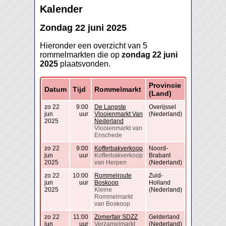
Kalender
Zondag 22 juni 2025
Hieronder een overzicht van 5
rommelmarkten die op
zondag 22 juni
2025
plaatsvonden.
Provincie
Datum
Tijd
Rommelmarkt
(Land)
zo 22
9:00
De Langste
Overijssel
jun
uur
Vlooienmarkt Van
(Nederland)
2025
Nederland
Vlooienmarkt van
Enschede
zo 22
9:00
Kofferbakverkoop
Noord-
jun
uur
Kofferbakverkoop
Brabant
2025
van Herpen
(Nederland)
zo 22
10:00
Rommelroute
Zuid-
jun
uur
Boskoop
Holland
2025
Kleine
(Nederland)
Rommelmarkt
van Boskoop
zo 22
11:00
Zomerfair SDZZ
Gelderland
jun
uur
Verzamelmarkt
(Nederland)