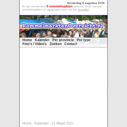
donderdag 6 augustus 2026
9 rommelmarkten
Er zijn momenteel
bekend. Geef nieuwe
rommelmarkten of wijzigingen door via het
formulier
.
Home
Kalender
Per provincie
Per type
Foto's / Video's
Zoeken
Contact
Home
-
Kalender
-
21 Maart 2021