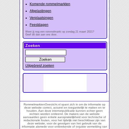
Komende rommelmarkten
Afgelastingen
Verplaatsingen
Feestdagen
Weet jij nog een rommelmarkt op zondag 21 maart 2021?
Geef dit dan aan ons door.
Zoeken
Uitgebreid zoeken
RommelmarktenOverzicht.nl spant zich in om de informatie op
deze website correct, actueel en toegankelijk te maken en te
houden. Aan deze internetpublicatie kunnen echter geen
rechten worden ontleend. De makers van de website
aanvaarden geen enkele aansprakelijkheid voor technische of
redactionele fouten, voor het tijdelijk niet beschikbaar zijn van
deze website, voor de gevolgen van het gebruik van de
informatie alsmede voor ontbrekende of onjuiste vermelding van