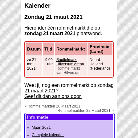
Kalender
Zondag 21 maart 2021
Hieronder één rommelmarkt die op
zondag 21 maart 2021
plaatsvond.
Provincie
Datum
Tijd
Rommelmarkt
(Land)
zo 21
9:00
Snuffelmarkt
Noord-
mrt
uur
Hilversum Arena
Holland
2021
Rommelmarkt
(Nederland)
van Hilversum
Weet jij nog een rommelmarkt op zondag
21 maart 2021?
Geef dit dan aan ons door.
< Rommelmarkten 20 Maart 2021
Rommelmarkten 22 Maart 2021 >
Informatie
Maart 2021
Complete kalender