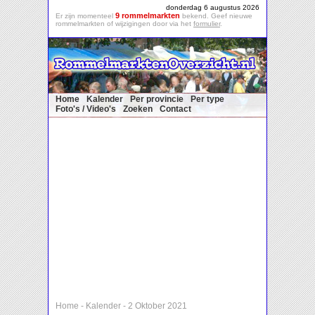
donderdag 6 augustus 2026
9 rommelmarkten
Er zijn momenteel
bekend. Geef nieuwe
rommelmarkten of wijzigingen door via het
formulier
.
Home
Kalender
Per provincie
Per type
Foto's / Video's
Zoeken
Contact
Home
-
Kalender
-
2 Oktober 2021