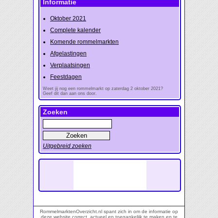
Informatie
Oktober 2021
Complete kalender
Komende rommelmarkten
Afgelastingen
Verplaatsingen
Feestdagen
Weet jij nog een rommelmarkt op zaterdag 2 oktober 2021?
Geef dit dan aan ons door.
Zoeken
Uitgebreid zoeken
RommelmarktenOverzicht.nl spant zich in om de informatie op
deze website correct, actueel en toegankelijk te maken en te