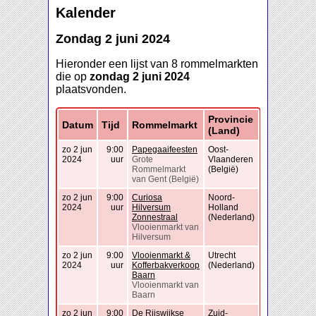
Kalender
Zondag 2 juni 2024
Hieronder een lijst van 8 rommelmarkten
die op
zondag 2 juni 2024
plaatsvonden.
Provincie
Datum
Tijd
Rommelmarkt
(Land)
zo 2 jun
9:00
Papegaaifeesten
Oost-
2024
uur
Grote
Vlaanderen
Rommelmarkt
(België)
van Gent (België)
zo 2 jun
9:00
Curiosa
Noord-
2024
uur
Hilversum
Holland
Zonnestraal
(Nederland)
Vlooienmarkt van
Hilversum
zo 2 jun
9:00
Vlooienmarkt &
Utrecht
2024
uur
Kofferbakverkoop
(Nederland)
Baarn
Vlooienmarkt van
Baarn
zo 2 jun
9:00
De Rijswijkse
Zuid-