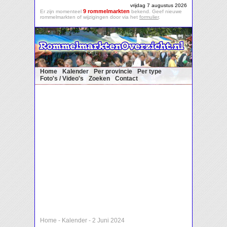
vrijdag 7 augustus 2026
9 rommelmarkten
Er zijn momenteel
bekend. Geef nieuwe
rommelmarkten of wijzigingen door via het
formulier
.
Home
Kalender
Per provincie
Per type
Foto's / Video's
Zoeken
Contact
Home
-
Kalender
-
2 Juni 2024