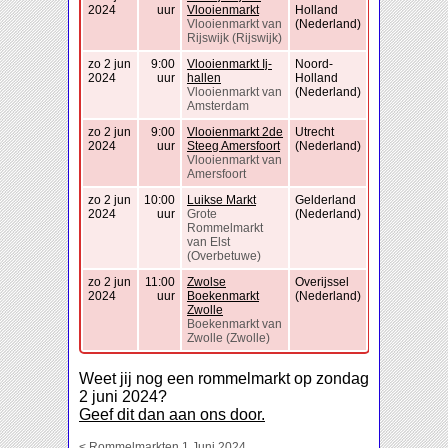
2024
uur
Vlooienmarkt
Holland
Vlooienmarkt van
(Nederland)
Rijswijk (Rijswijk)
zo 2 jun
9:00
Vlooienmarkt Ij-
Noord-
2024
uur
hallen
Holland
Vlooienmarkt van
(Nederland)
Amsterdam
zo 2 jun
9:00
Vlooienmarkt 2de
Utrecht
2024
uur
Steeg Amersfoort
(Nederland)
Vlooienmarkt van
Amersfoort
zo 2 jun
10:00
Luikse Markt
Gelderland
2024
uur
Grote
(Nederland)
Rommelmarkt
van Elst
(Overbetuwe)
zo 2 jun
11:00
Zwolse
Overijssel
2024
uur
Boekenmarkt
(Nederland)
Zwolle
Boekenmarkt van
Zwolle (Zwolle)
Weet jij nog een rommelmarkt op zondag
2 juni 2024?
Geef dit dan aan ons door.
< Rommelmarkten 1 Juni 2024