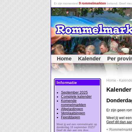
9 rommelmarkten
Er zijn momenteel
bekend. Geef nieu
Home
Kalender
Per provi
Home
-
Kalende
Informatie
Kalender
September 2025
Complete kalender
Donderdag
Komende
rommelmarkten
Afgelastingen
Er zijn geen r
Verplaatsingen
Feestdagen
Weet jij wel e
Geef dit dan aa
Weet jij wel een rommelmarkt op
donderdag 18 september 2025?
< Rommelmarkt
Geef dit dan aan ons door.