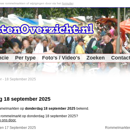
we rommelmarkten of wijzigingen door via het
formulier
.
ncie
Per type
Foto's / Video's
Zoeken
Contac
r
-
18 September 2025
 18 september 2025
ommelmarkten op
donderdag 18 september 2025
bekend.
en rommelmarkt op donderdag 18 september 2025?
n ons door.
en 17 September 2025
Rommelmarkten