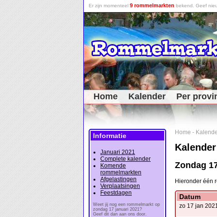
9 rommelmarkten
Er zijn momenteel
bekend. Geef nieu
Home
Kalender
Per provi
Home
-
Kalende
Informatie
Kalender
Januari 2021
Complete kalender
Zondag 17
Komende
rommelmarkten
Afgelastingen
Hieronder één 
Verplaatsingen
Feestdagen
Datum
Weet jij nog een rommelmarkt op
zo 17 jan 202
zondag 17 januari 2021?
Geef dit dan aan ons door.