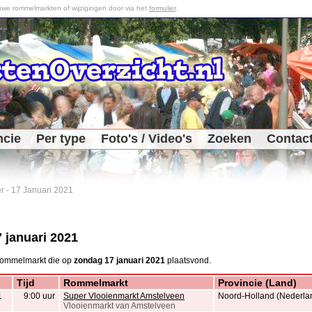
we rommelmarkten of wijzigingen door via het
formulier
.
ncie
Per type
Foto's / Video's
Zoeken
Contac
r
-
17 Januari 2021
 januari 2021
rommelmarkt die op
zondag 17 januari 2021
plaatsvond.
Tijd
Rommelmarkt
Provincie (Land)
1
9:00 uur
Super Vlooienmarkt Amstelveen
Noord-Holland (Nederla
Vlooienmarkt van Amstelveen