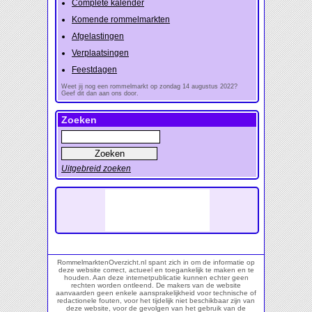
Complete kalender
Komende rommelmarkten
Afgelastingen
Verplaatsingen
Feestdagen
Weet jij nog een rommelmarkt op zondag 14 augustus 2022?
Geef dit dan aan ons door.
Zoeken
Uitgebreid zoeken
RommelmarktenOverzicht.nl spant zich in om de informatie op
deze website correct, actueel en toegankelijk te maken en te
houden. Aan deze internetpublicatie kunnen echter geen
rechten worden ontleend. De makers van de website
aanvaarden geen enkele aansprakelijkheid voor technische of
redactionele fouten, voor het tijdelijk niet beschikbaar zijn van
deze website, voor de gevolgen van het gebruik van de