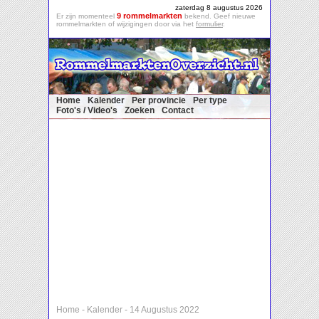
zaterdag 8 augustus 2026
9 rommelmarkten
Er zijn momenteel
bekend. Geef nieuwe
rommelmarkten of wijzigingen door via het
formulier
.
Home
Kalender
Per provincie
Per type
Foto's / Video's
Zoeken
Contact
Home
-
Kalender
-
14 Augustus 2022