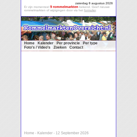
zaterdag 8 augustus 2026
9 rommelmarkten
Er zijn momenteel
bekend. Geef nieuwe
rommelmarkten of wijzigingen door via het
formulier
.
Home
Kalender
Per provincie
Per type
Foto's / Video's
Zoeken
Contact
Home
-
Kalender
-
12 September 2026