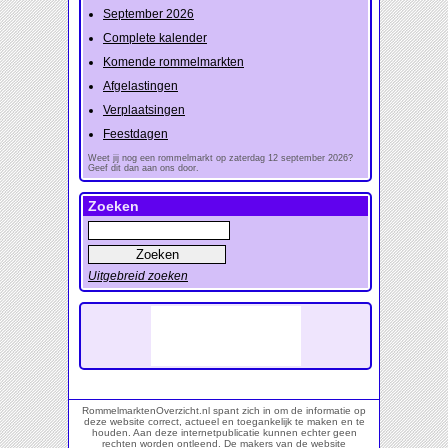
September 2026
Complete kalender
Komende rommelmarkten
Afgelastingen
Verplaatsingen
Feestdagen
Weet jij nog een rommelmarkt op zaterdag 12 september 2026?
Geef dit dan aan ons door.
Zoeken
Uitgebreid zoeken
RommelmarktenOverzicht.nl spant zich in om de informatie op
deze website correct, actueel en toegankelijk te maken en te
houden. Aan deze internetpublicatie kunnen echter geen
rechten worden ontleend. De makers van de website