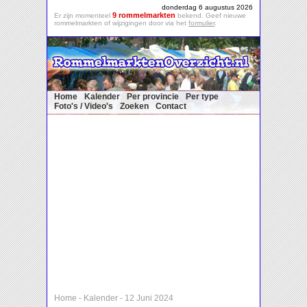
donderdag 6 augustus 2026
9 rommelmarkten
Er zijn momenteel
bekend. Geef nieuwe
rommelmarkten of wijzigingen door via het
formulier
.
Home
Kalender
Per provincie
Per type
Foto's / Video's
Zoeken
Contact
Home
-
Kalender
-
12 Juni 2024