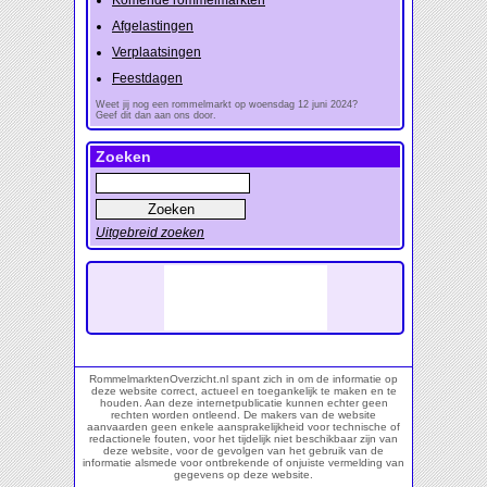
Komende rommelmarkten
Afgelastingen
Verplaatsingen
Feestdagen
Weet jij nog een rommelmarkt op woensdag 12 juni 2024?
Geef dit dan aan ons door.
Zoeken
Uitgebreid zoeken
RommelmarktenOverzicht.nl spant zich in om de informatie op
deze website correct, actueel en toegankelijk te maken en te
houden. Aan deze internetpublicatie kunnen echter geen
rechten worden ontleend. De makers van de website
aanvaarden geen enkele aansprakelijkheid voor technische of
redactionele fouten, voor het tijdelijk niet beschikbaar zijn van
deze website, voor de gevolgen van het gebruik van de
informatie alsmede voor ontbrekende of onjuiste vermelding van
gegevens op deze website.