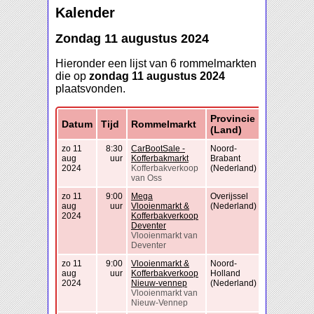
Kalender
Zondag 11 augustus 2024
Hieronder een lijst van 6 rommelmarkten
die op
zondag 11 augustus 2024
plaatsvonden.
Provincie
Datum
Tijd
Rommelmarkt
(Land)
zo 11
8:30
CarBootSale -
Noord-
aug
uur
Kofferbakmarkt
Brabant
2024
Kofferbakverkoop
(Nederland)
van Oss
zo 11
9:00
Mega
Overijssel
aug
uur
Vlooienmarkt &
(Nederland)
2024
Kofferbakverkoop
Deventer
Vlooienmarkt van
Deventer
zo 11
9:00
Vlooienmarkt &
Noord-
aug
uur
Kofferbakverkoop
Holland
2024
Nieuw-vennep
(Nederland)
Vlooienmarkt van
Nieuw-Vennep