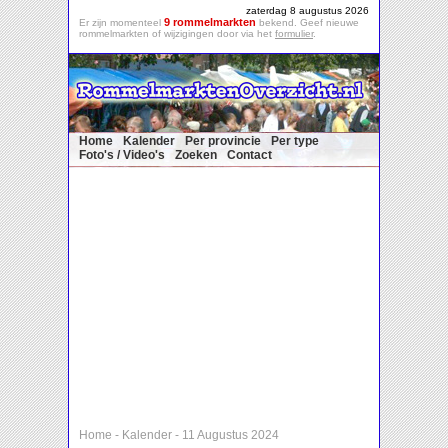
zaterdag 8 augustus 2026
9 rommelmarkten
Er zijn momenteel
bekend. Geef nieuwe
rommelmarkten of wijzigingen door via het
formulier
.
Home
Kalender
Per provincie
Per type
Foto's / Video's
Zoeken
Contact
Home
-
Kalender
-
11 Augustus 2024