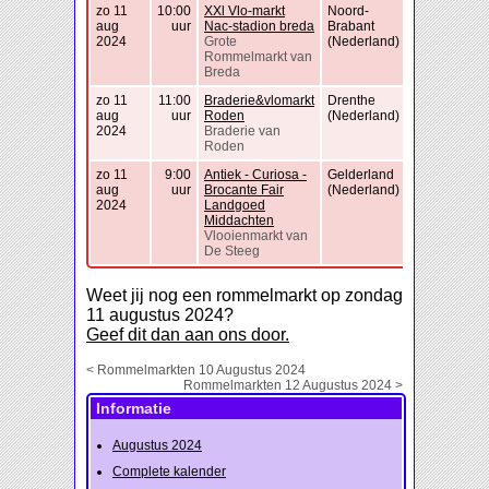
zo 11
10:00
XXl Vlo-markt
Noord-
aug
uur
Nac-stadion breda
Brabant
2024
Grote
(Nederland)
Rommelmarkt van
Breda
zo 11
11:00
Braderie&vlomarkt
Drenthe
aug
uur
Roden
(Nederland)
2024
Braderie van
Roden
zo 11
9:00
Antiek - Curiosa -
Gelderland
aug
uur
Brocante Fair
(Nederland)
2024
Landgoed
Middachten
Vlooienmarkt van
De Steeg
Weet jij nog een rommelmarkt op zondag
11 augustus 2024?
Geef dit dan aan ons door.
< Rommelmarkten 10 Augustus 2024
Rommelmarkten 12 Augustus 2024 >
Informatie
Augustus 2024
Complete kalender