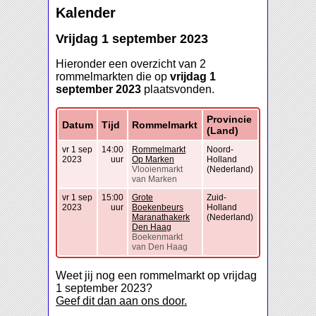
Kalender
Vrijdag 1 september 2023
Hieronder een overzicht van 2
rommelmarkten die op
vrijdag 1
september 2023
plaatsvonden.
Provincie
Datum
Tijd
Rommelmarkt
(Land)
vr 1 sep
14:00
Rommelmarkt
Noord-
2023
uur
Op Marken
Holland
Vlooienmarkt
(Nederland)
van Marken
vr 1 sep
15:00
Grote
Zuid-
2023
uur
Boekenbeurs
Holland
Maranathakerk
(Nederland)
Den Haag
Boekenmarkt
van Den Haag
Weet jij nog een rommelmarkt op vrijdag
1 september 2023?
Geef dit dan aan ons door.