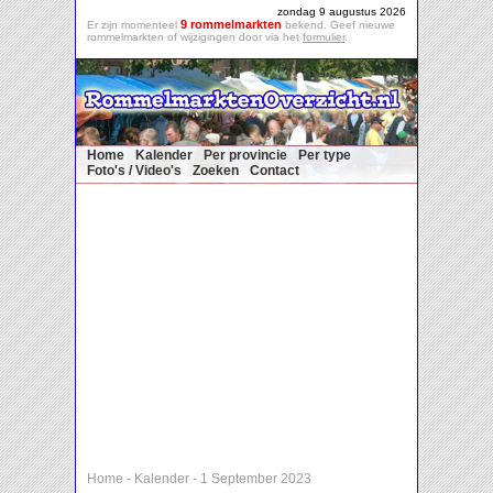
zondag 9 augustus 2026
9 rommelmarkten
Er zijn momenteel
bekend. Geef nieuwe
rommelmarkten of wijzigingen door via het
formulier
.
Home
Kalender
Per provincie
Per type
Foto's / Video's
Zoeken
Contact
Home
-
Kalender
-
1 September 2023