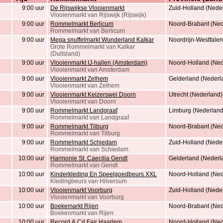
9:00 uur
De Rijswijkse Vlooienmarkt
Zuid-Holland (Nede
Vlooienmarkt van Rijswijk (Rijswijk)
9:00 uur
Rommelmarkt Berlicum
Noord-Brabant (Ned
Rommelmarkt van Berlicum
9:00 uur
Mega snuffelmarkt Wunderland Kalkar
Noordrijn-Westfalen
Grote Rommelmarkt van Kalkar
(Duitsland)
9:00 uur
Vlooienmarkt IJ-hallen (Amsterdam)
Noord-Holland (Ned
Vlooienmarkt van Amsterdam
9:00 uur
Vlooienmarkt Zelhem
Gelderland (Nederl
Vlooienmarkt van Zelhem
9:00 uur
Vlooienmarkt Keizerswei Doorn
Utrecht (Nederland)
Vlooienmarkt van Doorn
9:00 uur
Rommelmarkt Landgraaf
Limburg (Nederland
Rommelmarkt van Landgraaf
9:00 uur
Rommelmarkt Tilburg
Noord-Brabant (Ned
Rommelmarkt van Tilburg
9:00 uur
Rommelmarkt Schiedam
Zuid-Holland (Nede
Rommelmarkt van Schiedam
10:00 uur
Harmonie St. Caecilia Gendt
Gelderland (Nederl
Rommelmarkt van Gendt
10:00 uur
Kinderkleding En Speelgoedbeurs XXL
Noord-Holland (Ned
Kledingbeurs van Hilversum
10:00 uur
Vlooienmarkt Voorburg
Zuid-Holland (Nede
Vlooienmarkt van Voorburg
10:00 uur
Boekemarkt Rijen
Noord-Brabant (Ned
Boekenmarkt van Rijen
10:00 uur
Record & Cd Fair Haarlem
Noord-Holland (Ned