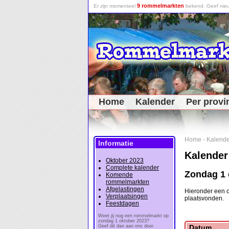
9 rommelmarkten
Er zijn momenteel
bekend. Geef nieu
Home
Kalender
Per provi
Home
-
Kalende
Informatie
Kalender
Oktober 2023
Complete kalender
Zondag 1 
Komende
rommelmarkten
Afgelastingen
Hieronder een 
Verplaatsingen
plaatsvonden.
Feestdagen
Weet jij nog een rommelmarkt op
zondag 1 oktober 2023?
Geef dit dan aan ons door.
Datum