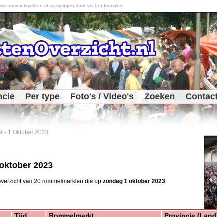
we rommelmarkten of wijzigingen door via het
formulier
.
ncie
Per type
Foto's / Video's
Zoeken
Contac
r
-
1 Oktober 2023
oktober 2023
overzicht van 20 rommelmarkten die op
zondag 1 oktober 2023
Meer 
Tijd
Rommelmarkt
Provincie (Land