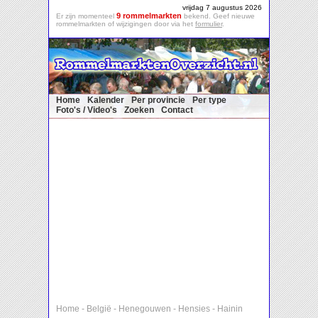
vrijdag 7 augustus 2026
9 rommelmarkten
Er zijn momenteel
bekend. Geef nieuwe
rommelmarkten of wijzigingen door via het
formulier
.
Home
Kalender
Per provincie
Per type
Foto's / Video's
Zoeken
Contact
Home
-
België
-
Henegouwen
-
Hensies
-
Hainin