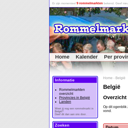
9 rommelmarkten
Er zijn momenteel
bekend. Geef nieu
Home
Kalender
Per provi
Home
-
België
Informatie
België
Rommelmarkten
overzicht
Overzicht
Provincies in België
Landen
Op dit ogenblik
Weet jij nog een rommelmarkt in
vond.
België?
Geef dit dan aan ons door.
Zoeken
Datum