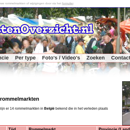
we rommelmarkten of wijzigingen door via het
formulier
.
ncie
Per type
Foto's / Video's
Zoeken
Contac
 rommelmarkten
 zijn er 14 rommelmarkten in
België
bekend die in het verleden plaats
Meer 
Tijd
Rommelmarkt
Provincie (Land