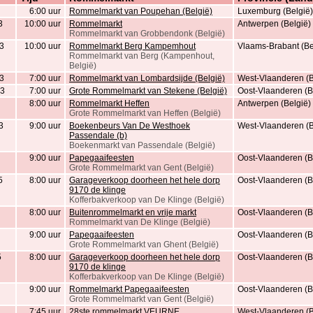
6:00 uur
Rommelmarkt van Poupehan (België)
Luxemburg (België)
3
10:00 uur
Rommelmarkt
Antwerpen (België)
Rommelmarkt van Grobbendonk (België)
3
10:00 uur
Rommelmarkt Berg Kampemhout
Vlaams-Brabant (Be
Rommelmarkt van Berg (Kampenhout,
België)
3
7:00 uur
Rommelmarkt van Lombardsijde (België)
West-Vlaanderen (B
23
7:00 uur
Grote Rommelmarkt van Stekene (België)
Oost-Vlaanderen (B
8:00 uur
Rommelmarkt Heffen
Antwerpen (België)
Grote Rommelmarkt van Heffen (België)
3
9:00 uur
Boekenbeurs Van De Westhoek
West-Vlaanderen (B
Passendale (b)
Boekenmarkt van Passendale (België)
9:00 uur
Papegaaifeesten
Oost-Vlaanderen (B
Grote Rommelmarkt van Gent (België)
5
8:00 uur
Garageverkoop doorheen het hele dorp
Oost-Vlaanderen (B
9170 de klinge
Kofferbakverkoop van De Klinge (België)
8:00 uur
Buitenrommelmarkt en vrije markt
Oost-Vlaanderen (B
Rommelmarkt van De Klinge (België)
9:00 uur
Papegaaifeesten
Oost-Vlaanderen (B
Grote Rommelmarkt van Ghent (België)
5
8:00 uur
Garageverkoop doorheen het hele dorp
Oost-Vlaanderen (B
9170 de klinge
Kofferbakverkoop van De Klinge (België)
9:00 uur
Rommelmarkt Papegaaifeesten
Oost-Vlaanderen (B
Grote Rommelmarkt van Gent (België)
7:45 uur
28ste rommelmarkt VEURNE
West-Vlaanderen (B