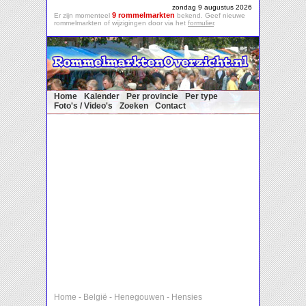
zondag 9 augustus 2026
9 rommelmarkten
Er zijn momenteel
bekend. Geef nieuwe
rommelmarkten of wijzigingen door via het
formulier
.
Home
Kalender
Per provincie
Per type
Foto's / Video's
Zoeken
Contact
Home
-
België
-
Henegouwen
-
Hensies