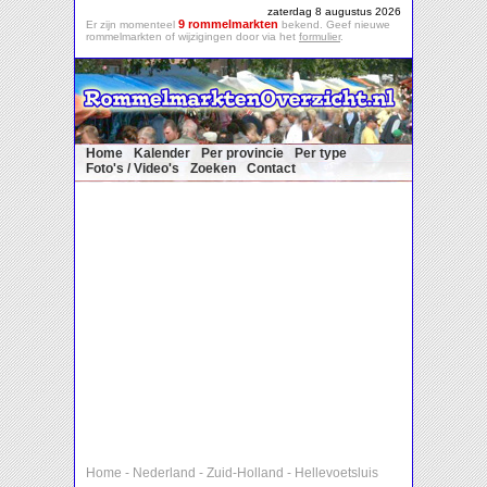
zaterdag 8 augustus 2026
9 rommelmarkten
Er zijn momenteel
bekend. Geef nieuwe
rommelmarkten of wijzigingen door via het
formulier
.
Home
Kalender
Per provincie
Per type
Foto's / Video's
Zoeken
Contact
Home
-
Nederland
-
Zuid-Holland
-
Hellevoetsluis