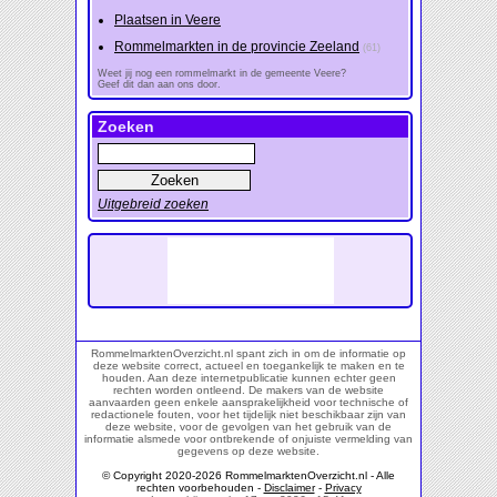
Plaatsen in Veere
Rommelmarkten in de provincie Zeeland
(61)
Weet jij nog een rommelmarkt in de gemeente Veere?
Geef dit dan aan ons door.
Zoeken
Uitgebreid zoeken
RommelmarktenOverzicht.nl spant zich in om de informatie op
deze website correct, actueel en toegankelijk te maken en te
houden. Aan deze internetpublicatie kunnen echter geen
rechten worden ontleend. De makers van de website
aanvaarden geen enkele aansprakelijkheid voor technische of
redactionele fouten, voor het tijdelijk niet beschikbaar zijn van
deze website, voor de gevolgen van het gebruik van de
informatie alsmede voor ontbrekende of onjuiste vermelding van
gegevens op deze website.
© Copyright 2020-2026 RommelmarktenOverzicht.nl - Alle
rechten voorbehouden -
Disclaimer
-
Privacy