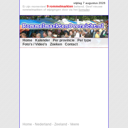
vrijdag 7 augustus 2026
9 rommelmarkten
Er zijn momenteel
bekend. Geef nieuwe
rommelmarkten of wijzigingen door via het
formulier
.
Home
Kalender
Per provincie
Per type
Foto's / Video's
Zoeken
Contact
Home
-
Nederland
-
Zeeland
-
Veere