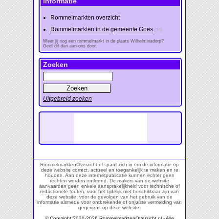
Informatie
Rommelmarkten overzicht
Rommelmarkten in de gemeente Goes
(16)
Weet jij nog een rommelmarkt in de plaats Wilhelminadorp?
Geef dit dan aan ons door.
Zoeken
Uitgebreid zoeken
RommelmarktenOverzicht.nl spant zich in om de informatie op
deze website correct, actueel en toegankelijk te maken en te
houden. Aan deze internetpublicatie kunnen echter geen
rechten worden ontleend. De makers van de website
aanvaarden geen enkele aansprakelijkheid voor technische of
redactionele fouten, voor het tijdelijk niet beschikbaar zijn van
deze website, voor de gevolgen van het gebruik van de
informatie alsmede voor ontbrekende of onjuiste vermelding van
gegevens op deze website.
© Copyright 2020-2026 RommelmarktenOverzicht.nl - Alle