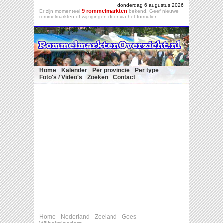
donderdag 6 augustus 2026
9 rommelmarkten
Er zijn momenteel
bekend. Geef nieuwe
rommelmarkten of wijzigingen door via het
formulier
.
Home
Kalender
Per provincie
Per type
Foto's / Video's
Zoeken
Contact
Home
-
Nederland
-
Zeeland
-
Goes
-