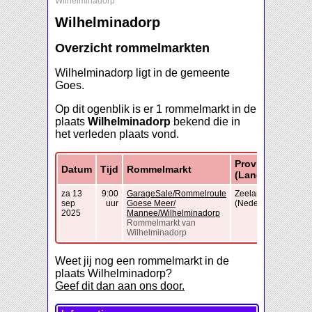
Wilhelminadorp
Wilhelminadorp
Overzicht rommelmarkten
Wilhelminadorp ligt in de gemeente
Goes.
Op dit ogenblik is er 1 rommelmarkt in de
plaats
Wilhelminadorp
bekend die in
het verleden plaats vond.
Provincie
Datum
Tijd
Rommelmarkt
(Land)
za 13
9:00
GarageSale/Rommelroute
Zeeland
sep
uur
Goese Meer/
(Nederland)
2025
Mannee/Wilhelminadorp
Rommelmarkt van
Wilhelminadorp
Weet jij nog een rommelmarkt in de
plaats Wilhelminadorp?
Geef dit dan aan ons door.