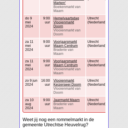
Marken'
Boekenmarkt van
Maarn
do 9
9:00
Hemelvaartsdag
Utrecht
mei
uur
Vlooienmarkt
(Nederland)
2024
Doorn
Vlooienmarkt van
Doorn
za 11
9:00
Voorjaarsmarkt
Utrecht
mei
uur
Maarn Centrum
(Nederland)
2024
Braderie van
Maarn
za 11
9:00
Voorjaarsmarkt
Utrecht
mei
uur
Maarn Centrum
(Nederland)
2024
Vlooienmarkt van
Maarn
zo 9 jun
16:00
Vlooienmarkt
Utrecht
2024
uur
Keizerswei Doorn
(Nederland)
Vlooienmarkt van
Doorn
za 10
9:00
Jaarmarkt Maarn
Utrecht
aug
uur
Braderie van
(Nederland)
2024
Maarn
Weet jij nog een rommelmarkt in de
gemeente Utrechtse Heuvelrug?