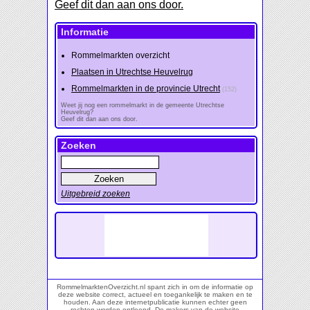
Geef dit dan aan ons door.
Informatie
Rommelmarkten overzicht
Plaatsen in Utrechtse Heuvelrug
Rommelmarkten in de provincie Utrecht
(152)
Weet jij nog een rommelmarkt in de gemeente Utrechtse
Heuvelrug?
Geef dit dan aan ons door.
Zoeken
Uitgebreid zoeken
RommelmarktenOverzicht.nl spant zich in om de informatie op
deze website correct, actueel en toegankelijk te maken en te
houden. Aan deze internetpublicatie kunnen echter geen
rechten worden ontleend. De makers van de website