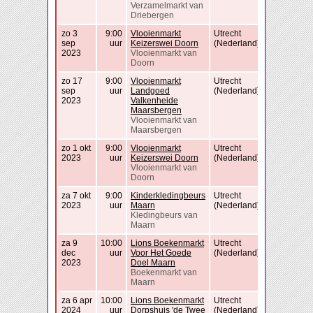
Verzamelmarkt van
Driebergen
zo 3
9:00
Vlooienmarkt
Utrecht
sep
uur
Keizerswei Doorn
(Nederland)
2023
Vlooienmarkt van
Doorn
zo 17
9:00
Vlooienmarkt
Utrecht
sep
uur
Landgoed
(Nederland)
2023
Valkenheide
Maarsbergen
Vlooienmarkt van
Maarsbergen
zo 1 okt
9:00
Vlooienmarkt
Utrecht
2023
uur
Keizerswei Doorn
(Nederland)
Vlooienmarkt van
Doorn
za 7 okt
9:00
Kinderkledingbeurs
Utrecht
2023
uur
Maarn
(Nederland)
Kledingbeurs van
Maarn
za 9
10:00
Lions Boekenmarkt
Utrecht
dec
uur
Voor Het Goede
(Nederland)
2023
Doel Maarn
Boekenmarkt van
Maarn
za 6 apr
10:00
Lions Boekenmarkt
Utrecht
2024
uur
Dorpshuis 'de Twee
(Nederland)