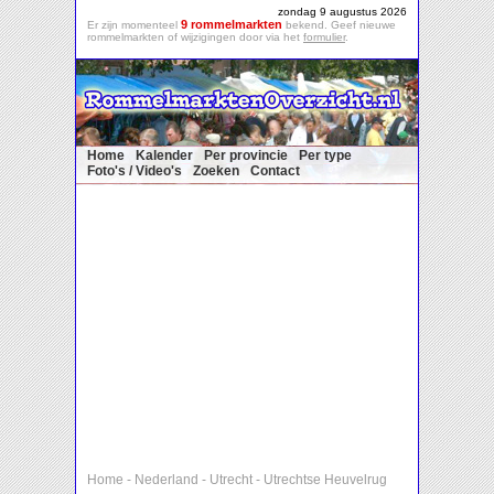
zondag 9 augustus 2026
9 rommelmarkten
Er zijn momenteel
bekend. Geef nieuwe
rommelmarkten of wijzigingen door via het
formulier
.
Home
Kalender
Per provincie
Per type
Foto's / Video's
Zoeken
Contact
Home
-
Nederland
-
Utrecht
-
Utrechtse Heuvelrug