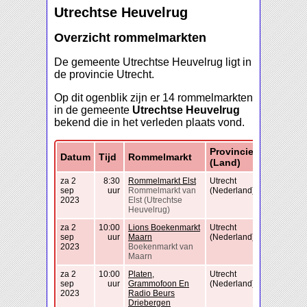
Utrechtse Heuvelrug
Overzicht rommelmarkten
De gemeente Utrechtse Heuvelrug ligt in
de provincie Utrecht.
Op dit ogenblik zijn er 14 rommelmarkten
in de gemeente
Utrechtse Heuvelrug
bekend die in het verleden plaats vond.
Provincie
Datum
Tijd
Rommelmarkt
(Land)
za 2
8:30
Rommelmarkt Elst
Utrecht
sep
uur
Rommelmarkt van
(Nederland)
2023
Elst (Utrechtse
Heuvelrug)
za 2
10:00
Lions Boekenmarkt
Utrecht
sep
uur
Maarn
(Nederland)
2023
Boekenmarkt van
Maarn
za 2
10:00
Platen,
Utrecht
sep
uur
Grammofoon En
(Nederland)
2023
Radio Beurs
Driebergen