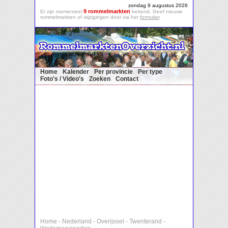
zondag 9 augustus 2026
9 rommelmarkten
Er zijn momenteel
bekend. Geef nieuwe
rommelmarkten of wijzigingen door via het
formulier
.
Home
Kalender
Per provincie
Per type
Foto's / Video's
Zoeken
Contact
Home
-
Nederland
-
Overijssel
-
Twenterand
-