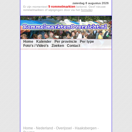
zaterdag 8 augustus 2026
9 rommelmarkten
Er zijn momenteel
bekend. Geef nieuwe
rommelmarkten of wijzigingen door via het
formulier
.
Home
Kalender
Per provincie
Per type
Foto's / Video's
Zoeken
Contact
Home
-
Nederland
-
Overijssel
-
Haaksbergen
-