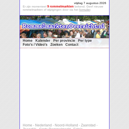
vrijdag 7 augustus 2026
9 rommelmarkten
Er zijn momenteel
bekend. Geef nieuwe
rommelmarkten of wijzigingen door via het
formulier
.
Home
Kalender
Per provincie
Per type
Foto's / Video's
Zoeken
Contact
Home
-
Nederland
-
Noord-Holland
-
Zaanstad
-