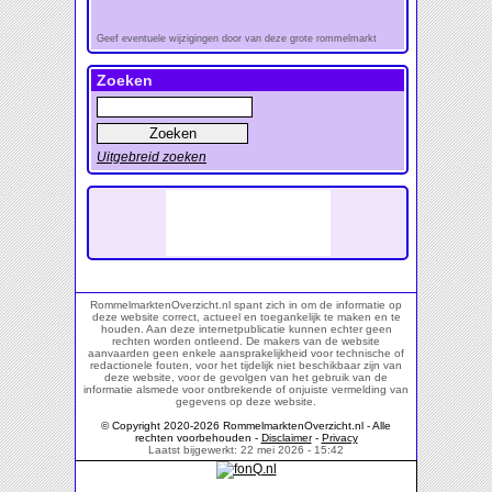
Geef eventuele wijzigingen door van deze grote rommelmarkt
Zoeken
Uitgebreid zoeken
RommelmarktenOverzicht.nl spant zich in om de informatie op
deze website correct, actueel en toegankelijk te maken en te
houden. Aan deze internetpublicatie kunnen echter geen
rechten worden ontleend. De makers van de website
aanvaarden geen enkele aansprakelijkheid voor technische of
redactionele fouten, voor het tijdelijk niet beschikbaar zijn van
deze website, voor de gevolgen van het gebruik van de
informatie alsmede voor ontbrekende of onjuiste vermelding van
gegevens op deze website.
© Copyright 2020-2026 RommelmarktenOverzicht.nl - Alle
rechten voorbehouden -
Disclaimer
-
Privacy
Laatst bijgewerkt: 22 mei 2026 - 15:42