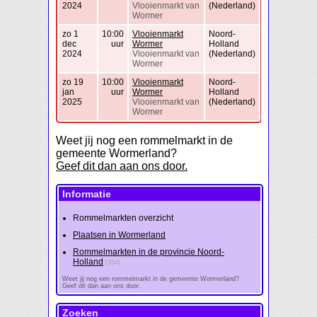
2024
Vlooienmarkt van
(Nederland)
Wormer
zo 1
10:00
Vlooienmarkt
Noord-
dec
uur
Wormer
Holland
2024
Vlooienmarkt van
(Nederland)
Wormer
zo 19
10:00
Vlooienmarkt
Noord-
jan
uur
Wormer
Holland
2025
Vlooienmarkt van
(Nederland)
Wormer
Weet jij nog een rommelmarkt in de
gemeente Wormerland?
Geef dit dan aan ons door.
Informatie
Rommelmarkten overzicht
Plaatsen in Wormerland
Rommelmarkten in de provincie Noord-
Holland
(354)
Weet jij nog een rommelmarkt in de gemeente Wormerland?
Geef dit dan aan ons door.
Zoeken