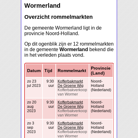
Wormerland
Overzicht rommelmarkten
De gemeente Wormerland ligt in de
provincie Noord-Holland.
Op dit ogenblik zijn er 12 rommelmarkten
in de gemeente
Wormerland
bekend die
in het verleden plaats vond.
Provincie
Datum
Tijd
Rommelmarkt
(Land)
zo 23
9:30
Kofferbakmarkt
Noord-
jul 2023
uur
De Groene Wig
Holland
Kofferbakverkoop
(Nederland)
van Wormer
zo 20
9:30
Kofferbakmarkt
Noord-
aug
uur
De Groene Wig
Holland
2023
Kofferbakverkoop
(Nederland)
van Wormer
zo 3
9:30
Kofferbakmarkt
Noord-
sep
uur
De Groene Wig
Holland
2023
Kofferbakverkoop
(Nederland)
van Wormer