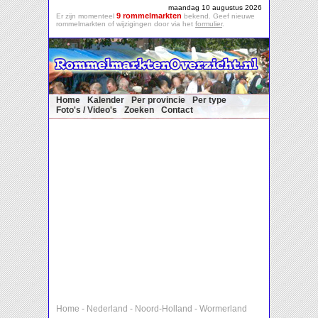
maandag 10 augustus 2026
9 rommelmarkten
Er zijn momenteel
bekend. Geef nieuwe
rommelmarkten of wijzigingen door via het
formulier
.
Home
Kalender
Per provincie
Per type
Foto's / Video's
Zoeken
Contact
Home
-
Nederland
-
Noord-Holland
-
Wormerland