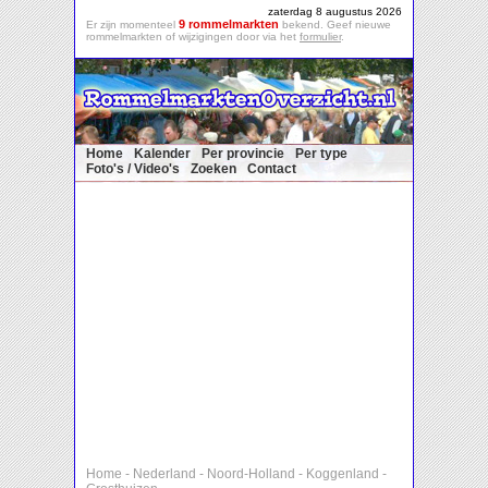
zaterdag 8 augustus 2026
9 rommelmarkten
Er zijn momenteel
bekend. Geef nieuwe
rommelmarkten of wijzigingen door via het
formulier
.
Home
Kalender
Per provincie
Per type
Foto's / Video's
Zoeken
Contact
Home
-
Nederland
-
Noord-Holland
-
Koggenland
-