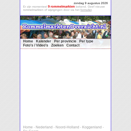
zondag 9 augustus 2026
9 rommelmarkten
Er zijn momenteel
bekend. Geef nieuwe
rommelmarkten of wijzigingen door via het
formulier
.
Home
Kalender
Per provincie
Per type
Foto's / Video's
Zoeken
Contact
Home
-
Nederland
-
Noord-Holland
-
Koggenland
-