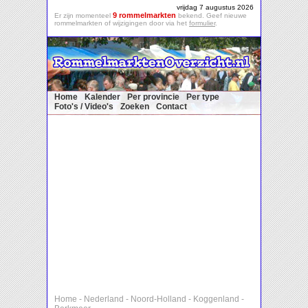
vrijdag 7 augustus 2026
9 rommelmarkten
Er zijn momenteel
bekend. Geef nieuwe
rommelmarkten of wijzigingen door via het
formulier
.
Home
Kalender
Per provincie
Per type
Foto's / Video's
Zoeken
Contact
Home
-
Nederland
-
Noord-Holland
-
Koggenland
-