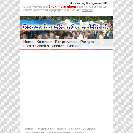
donderdag 6 augustus 2026
9 rommelmarkten
Er zijn momenteel
bekend. Geef nieuwe
rommelmarkten of wijzigingen door via het
formulier
.
Home
Kalender
Per provincie
Per type
Foto's / Video's
Zoeken
Contact
Home
-
Nederland
-
Noord-Holland
-
Alkmaar
-