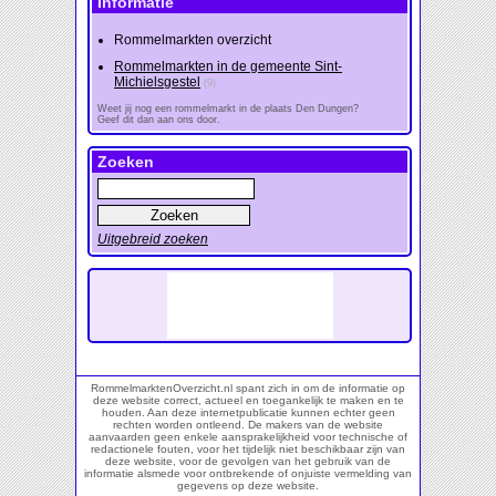
Informatie
Rommelmarkten overzicht
Rommelmarkten in de gemeente Sint-
Michielsgestel
(9)
Weet jij nog een rommelmarkt in de plaats Den Dungen?
Geef dit dan aan ons door.
Zoeken
Uitgebreid zoeken
RommelmarktenOverzicht.nl spant zich in om de informatie op
deze website correct, actueel en toegankelijk te maken en te
houden. Aan deze internetpublicatie kunnen echter geen
rechten worden ontleend. De makers van de website
aanvaarden geen enkele aansprakelijkheid voor technische of
redactionele fouten, voor het tijdelijk niet beschikbaar zijn van
deze website, voor de gevolgen van het gebruik van de
informatie alsmede voor ontbrekende of onjuiste vermelding van
gegevens op deze website.