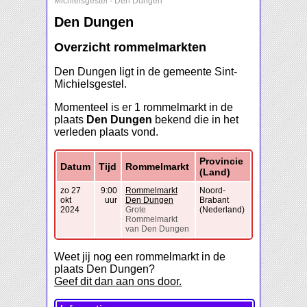
Michielsgestel
-
Den Dungen
Den Dungen
Overzicht rommelmarkten
Den Dungen ligt in de gemeente Sint-
Michielsgestel.
Momenteel is er 1 rommelmarkt in de
plaats
Den Dungen
bekend die in het
verleden plaats vond.
Provincie
Datum
Tijd
Rommelmarkt
(Land)
zo 27
9:00
Rommelmarkt
Noord-
okt
uur
Den Dungen
Brabant
2024
Grote
(Nederland)
Rommelmarkt
van Den Dungen
Weet jij nog een rommelmarkt in de
plaats Den Dungen?
Geef dit dan aan ons door.