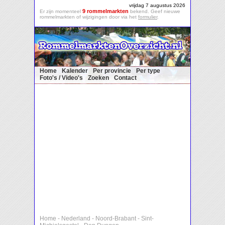
vrijdag 7 augustus 2026
9 rommelmarkten
Er zijn momenteel
bekend. Geef nieuwe
rommelmarkten of wijzigingen door via het
formulier
.
Home
Kalender
Per provincie
Per type
Foto's / Video's
Zoeken
Contact
Home
-
Nederland
-
Noord-Brabant
-
Sint-